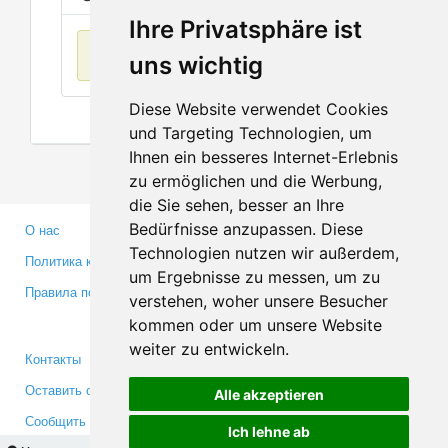
Ihre Privatsphäre ist
Нет данных
uns wichtig
Diese Website verwendet Cookies
und Targeting Technologien, um
Ihnen ein besseres Internet-Erlebnis
zu ermöglichen und die Werbung,
die Sie sehen, besser an Ihre
Bedürfnisse anzupassen. Diese
О нас
Партнерам
Technologien nutzen wir außerdem,
Политика конфиденциальности
Инвесторам
um Ergebnisse zu messen, um zu
Правила пользования
Пресса
verstehen, woher unsere Besucher
Медиа
kommen oder um unsere Website
weiter zu entwickeln.
Контакты
Facebook
Оставить отзыв
Twitter
Alle akzeptieren
Сообщить об ошибке
YouTube
Ich lehne ab