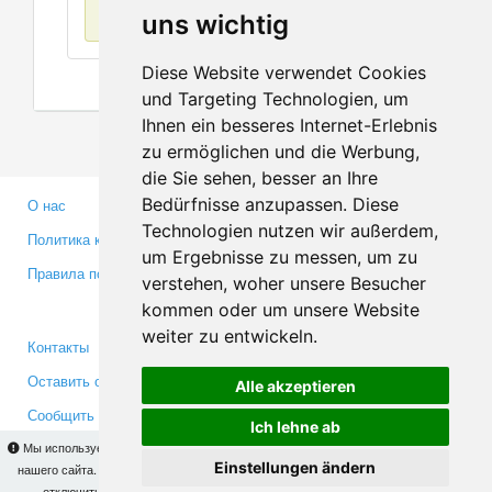
Нет данных
uns wichtig
Diese Website verwendet Cookies
und Targeting Technologien, um
Ihnen ein besseres Internet-Erlebnis
zu ermöglichen und die Werbung,
die Sie sehen, besser an Ihre
Bedürfnisse anzupassen. Diese
О нас
Партнерам
Technologien nutzen wir außerdem,
Политика конфиденциальности
Инвесторам
um Ergebnisse zu messen, um zu
Правила пользования
Пресса
verstehen, woher unsere Besucher
Медиа
kommen oder um unsere Website
weiter zu entwickeln.
Контакты
Facebook
Оставить отзыв
Twitter
Alle akzeptieren
Сообщить об ошибке
YouTube
Ich lehne ab
Google+
Мы используем cookies для того, чтобы Вы могли использовать весь функционал
Einstellungen ändern
нашего сайта. На
этой странице
Вы сможете узнать подробности и, при желании,
отключить использование cookies. Продолжая пользоваться сайтом, Вы