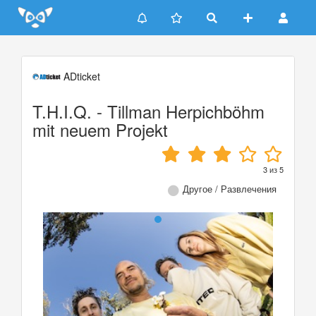
Update cookies preferences
ADticket
T.H.I.Q. - Tillman Herpichböhm
mit neuem Projekt
3
из
5
Другое / Развлечения