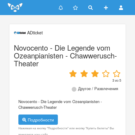
Update cookies preferences
ADticket
Novocento - Die Legende vom
Ozeanpianisten - Chawwerusch-
Theater
3
из
5
Другое / Развлечения
Novocento - Die Legende vom Ozeanpianisten -
Chawwerusch-Theater
Подробности
Нажимая на кнопку "Подробности" или кнопку "Купить билеты" Вы
покидаете наш сайт.