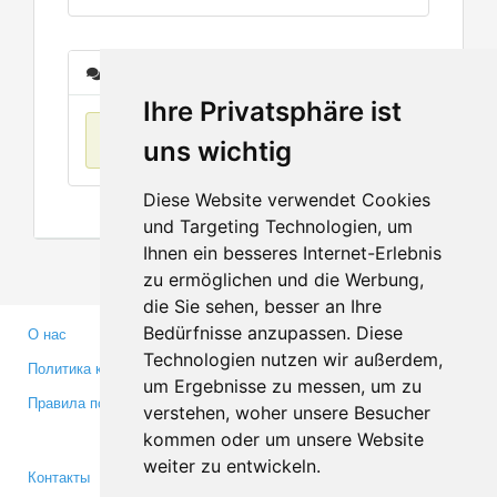
Сообщения
Ihre Privatsphäre ist
Нет данных
uns wichtig
Diese Website verwendet Cookies
und Targeting Technologien, um
Ihnen ein besseres Internet-Erlebnis
zu ermöglichen und die Werbung,
die Sie sehen, besser an Ihre
Bedürfnisse anzupassen. Diese
О нас
Партнерам
Technologien nutzen wir außerdem,
Политика конфиденциальности
Инвесторам
um Ergebnisse zu messen, um zu
Правила пользования
Пресса
verstehen, woher unsere Besucher
Медиа
kommen oder um unsere Website
weiter zu entwickeln.
Контакты
Facebook