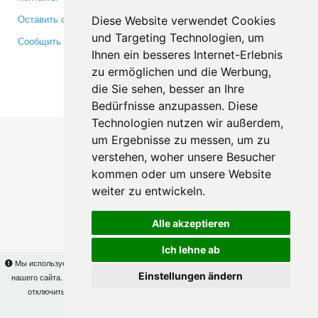
Оставить отзыв
Twitter
Diese Website verwendet Cookies
und Targeting Technologien, um
Сообщить об ошибке
YouTube
Ihnen ein besseres Internet-Erlebnis
Google+
zu ermöglichen und die Werbung,
die Sie sehen, besser an Ihre
Makis
© Copyright 2026
Bedürfnisse anzupassen. Diese
Technologien nutzen wir außerdem,
um Ergebnisse zu messen, um zu
verstehen, woher unsere Besucher
kommen oder um unsere Website
weiter zu entwickeln.
Alle akzeptieren
Ich lehne ab
Мы используем cookies для того, чтобы Вы могли использовать весь функционал
Einstellungen ändern
нашего сайта. На
этой странице
Вы сможете узнать подробности и, при желании,
отключить использование cookies. Продолжая пользоваться сайтом, Вы
подтверждаете свое согласие.
OK