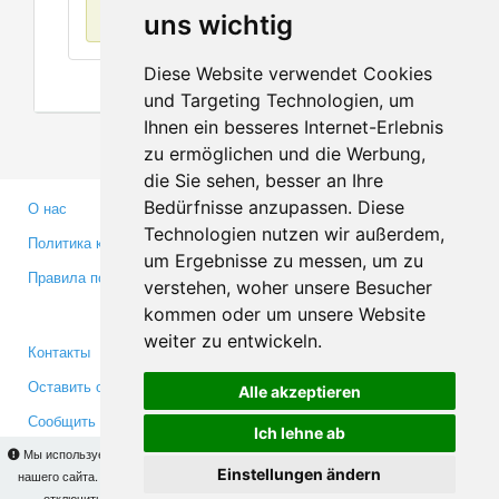
Нет данных
uns wichtig
Diese Website verwendet Cookies
und Targeting Technologien, um
Ihnen ein besseres Internet-Erlebnis
zu ermöglichen und die Werbung,
die Sie sehen, besser an Ihre
Bedürfnisse anzupassen. Diese
О нас
Партнерам
Technologien nutzen wir außerdem,
Политика конфиденциальности
Инвесторам
um Ergebnisse zu messen, um zu
Правила пользования
Пресса
verstehen, woher unsere Besucher
Медиа
kommen oder um unsere Website
weiter zu entwickeln.
Контакты
Facebook
Оставить отзыв
Twitter
Alle akzeptieren
Сообщить об ошибке
YouTube
Ich lehne ab
Google+
Мы используем cookies для того, чтобы Вы могли использовать весь функционал
Einstellungen ändern
нашего сайта. На
этой странице
Вы сможете узнать подробности и, при желании,
отключить использование cookies. Продолжая пользоваться сайтом, Вы