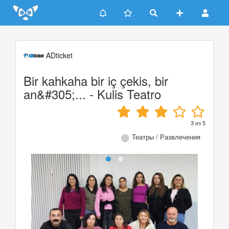
Update cookies preferences
ADticket
Bir kahkaha bir iç çekis, bir
an&#305;... - Kulis Teatro
3
из
5
Театры / Развлечения