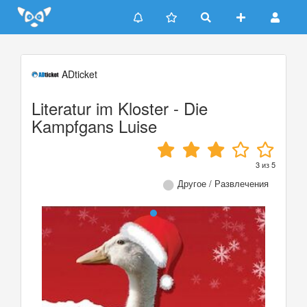
Update cookies preferences
ADticket
Literatur im Kloster - Die
Kampfgans Luise
3
из
5
Другое / Развлечения