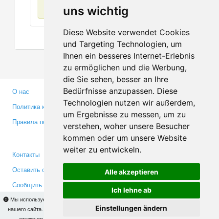
Нет данных
uns wichtig
Diese Website verwendet Cookies
und Targeting Technologien, um
Ihnen ein besseres Internet-Erlebnis
zu ermöglichen und die Werbung,
die Sie sehen, besser an Ihre
Bedürfnisse anzupassen. Diese
О нас
Партнерам
Technologien nutzen wir außerdem,
Политика конфиденциальности
Инвесторам
um Ergebnisse zu messen, um zu
Правила пользования
Пресса
verstehen, woher unsere Besucher
Медиа
kommen oder um unsere Website
weiter zu entwickeln.
Контакты
Facebook
Оставить отзыв
Twitter
Alle akzeptieren
Сообщить об ошибке
YouTube
Ich lehne ab
Google+
Мы используем cookies для того, чтобы Вы могли использовать весь функционал
Einstellungen ändern
нашего сайта. На
этой странице
Вы сможете узнать подробности и, при желании,
отключить использование cookies. Продолжая пользоваться сайтом, Вы