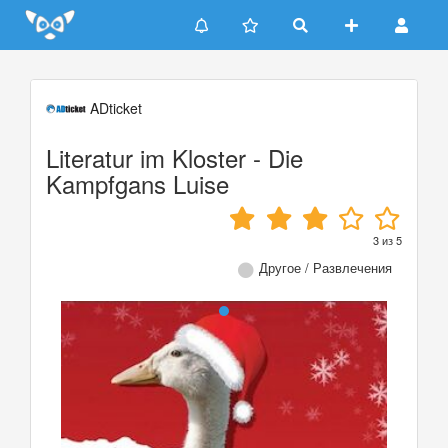
Update cookies preferences
ADticket
Literatur im Kloster - Die
Kampfgans Luise
3
из
5
Другое / Развлечения