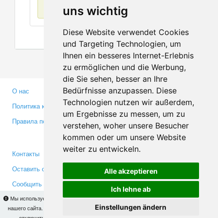
Нет данных
uns wichtig
Diese Website verwendet Cookies
und Targeting Technologien, um
Ihnen ein besseres Internet-Erlebnis
zu ermöglichen und die Werbung,
die Sie sehen, besser an Ihre
Bedürfnisse anzupassen. Diese
О нас
Партнерам
Technologien nutzen wir außerdem,
Политика конфиденциальности
Инвесторам
um Ergebnisse zu messen, um zu
Правила пользования
Пресса
verstehen, woher unsere Besucher
Медиа
kommen oder um unsere Website
weiter zu entwickeln.
Контакты
Facebook
Оставить отзыв
Twitter
Alle akzeptieren
Сообщить об ошибке
YouTube
Ich lehne ab
Google+
Мы используем cookies для того, чтобы Вы могли использовать весь функционал
Einstellungen ändern
нашего сайта. На
этой странице
Вы сможете узнать подробности и, при желании,
отключить использование cookies. Продолжая пользоваться сайтом, Вы