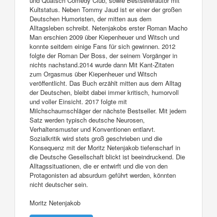
und Quatsch Comedy Club, sowie Bestsellerautor mit
Kultstatus. Neben Tommy Jaud ist er einer der großen
Deutschen Humoristen, der mitten aus dem
Alltagsleben schreibt. Netenjakobs erster Roman Macho
Man erschien 2009 über Kiepenheuer und Witsch und
konnte seitdem einige Fans für sich gewinnen. 2012
folgte der Roman Der Boss, der seinem Vorgänger in
nichts nachstand.2014 wurde dann Mit Kant-Zitaten
zum Orgasmus über Kiepenheuer und Witsch
veröffentlicht. Das Buch erzählt mitten aus dem Alltag
der Deutschen, bleibt dabei immer kritisch, humorvoll
und voller Einsicht. 2017 folgte mit
Milchschaumschläger der nächste Bestseller. Mit jedem
Satz werden typisch deutsche Neurosen,
Verhaltensmuster und Konventionen entlarvt.
Sozialkritik wird stets groß geschrieben und die
Konsequenz mit der Moritz Netenjakob tiefenscharf in
die Deutsche Gesellschaft blickt ist beeindruckend. Die
Alltagssituationen, die er entwirft und die von den
Protagonisten ad absurdum geführt werden, könnten
nicht deutscher sein.
Moritz Netenjakob