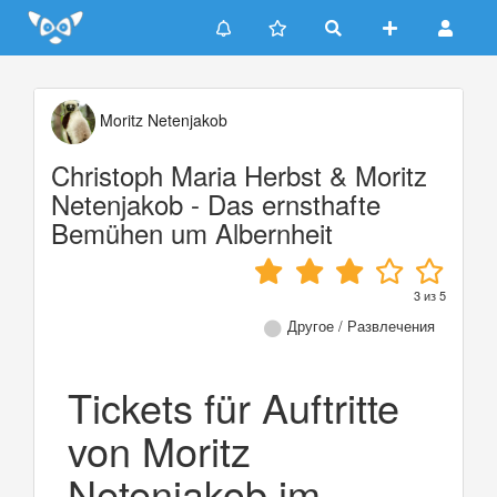
Update cookies preferences
Moritz Netenjakob
Christoph Maria Herbst & Moritz
Netenjakob - Das ernsthafte
Bemühen um Albernheit
3
из
5
Другое / Развлечения
Tickets für Auftritte
von Moritz
Netenjakob im