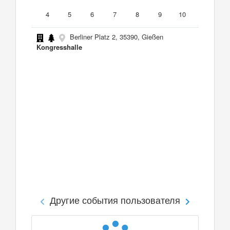
4
5
6
7
8
9
10
Berliner Platz 2, 35390, Gießen
Kongresshalle
Другие события пользователя