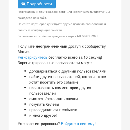
Подробности
Нажимая на кнопку "Подробности" или кнопку "Купить билеты" Вы
покидаете наш сайт.
На сайте партнеров действуют другие правила пользования и
политика конфиденциальности.
Билеты на это событие продаются через AD ticket GmbH.
Получите
неограниченный
доступ к сообществу
Макис.
Регистрируйтесь
бесплатно всего за 10 секунд!
Зарегистрированные пользователи могут:
договариваться с другими пользователями
найти других пользователей, которые тоже
хотят посетить это событие
писать/читать комментарии других
пользователей
смотреть/оставлять оценки
покупать билеты
присоединиться к событию
и много другое!
Уже зарегистрированы?
Войдите в систему!