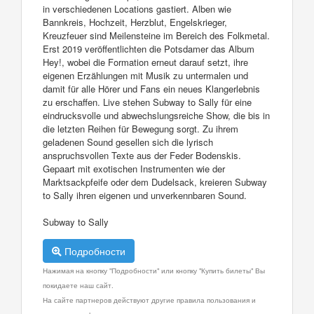
in verschiedenen Locations gastiert. Alben wie
Bannkreis, Hochzeit, Herzblut, Engelskrieger,
Kreuzfeuer sind Meilensteine im Bereich des Folkmetal.
Erst 2019 veröffentlichten die Potsdamer das Album
Hey!, wobei die Formation erneut darauf setzt, ihre
eigenen Erzählungen mit Musik zu untermalen und
damit für alle Hörer und Fans ein neues Klangerlebnis
zu erschaffen. Live stehen Subway to Sally für eine
eindrucksvolle und abwechslungsreiche Show, die bis in
die letzten Reihen für Bewegung sorgt. Zu ihrem
geladenen Sound gesellen sich die lyrisch
anspruchsvollen Texte aus der Feder Bodenskis.
Gepaart mit exotischen Instrumenten wie der
Marktsackpfeife oder dem Dudelsack, kreieren Subway
to Sally ihren eigenen und unverkennbaren Sound.
Subway to Sally
Подробности
Нажимая на кнопку "Подробности" или кнопку "Купить билеты" Вы
покидаете наш сайт.
На сайте партнеров действуют другие правила пользования и