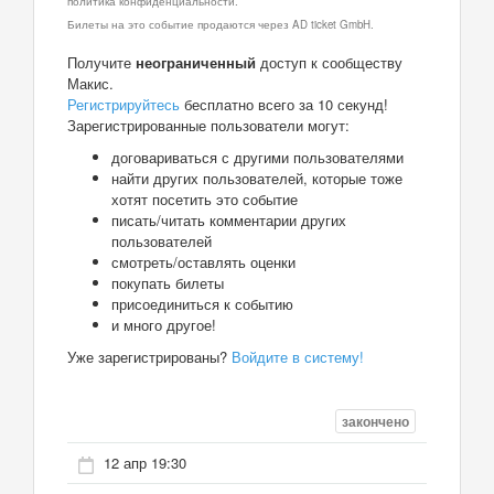
политика конфиденциальности.
Билеты на это событие продаются через AD ticket GmbH.
Получите
неограниченный
доступ к сообществу
Макис.
Регистрируйтесь
бесплатно всего за 10 секунд!
Зарегистрированные пользователи могут:
договариваться с другими пользователями
найти других пользователей, которые тоже
хотят посетить это событие
писать/читать комментарии других
пользователей
смотреть/оставлять оценки
покупать билеты
присоединиться к событию
и много другое!
Уже зарегистрированы?
Войдите в систему!
закончено
12 апр 19:30