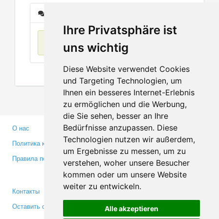
Сообщения
Ihre Privatsphäre ist
Нет данных
uns wichtig
Diese Website verwendet Cookies
und Targeting Technologien, um
Ihnen ein besseres Internet-Erlebnis
zu ermöglichen und die Werbung,
die Sie sehen, besser an Ihre
Bedürfnisse anzupassen. Diese
О нас
Партнерам
Technologien nutzen wir außerdem,
Политика конфиденциальности
Инвесторам
um Ergebnisse zu messen, um zu
Правила пользования
Пресса
verstehen, woher unsere Besucher
Медиа
kommen oder um unsere Website
weiter zu entwickeln.
Контакты
Facebook
Оставить отзыв
Twitter
Alle akzeptieren