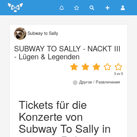
Update cookies preferences
Subway to Sally
SUBWAY TO SALLY - NACKT III
- Lügen & Legenden
3
из
5
Другое / Развлечения
Tickets für die
Konzerte von
Subway To Sally in