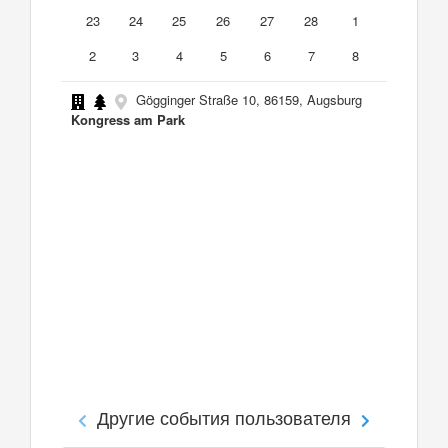
23
24
25
26
27
28
1
2
3
4
5
6
7
8
Gögginger Straße 10, 86159, Augsburg
Kongress am Park
Другие события пользователя