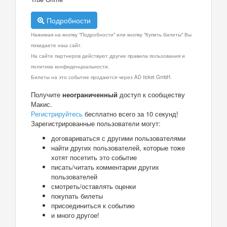
Подробности
Нажимая на кнопку "Подробности" или кнопку "Купить билеты" Вы
покидаете наш сайт.
На сайте партнеров действуют другие правила пользования и
политика конфиденциальности.
Билеты на это событие продаются через AD ticket GmbH.
Получите
неограниченный
доступ к сообществу
Макис.
Регистрируйтесь
бесплатно всего за 10 секунд!
Зарегистрированные пользователи могут:
договариваться с другими пользователями
найти других пользователей, которые тоже
хотят посетить это событие
писать/читать комментарии других
пользователей
смотреть/оставлять оценки
покупать билеты
присоединиться к событию
и много другое!