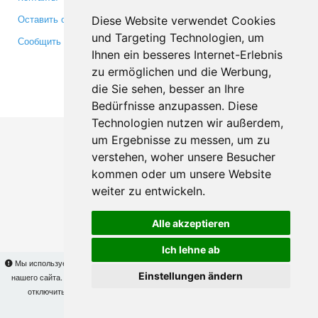
Оставить отзыв
Twitter
Diese Website verwendet Cookies
und Targeting Technologien, um
Сообщить об ошибке
YouTube
Ihnen ein besseres Internet-Erlebnis
Google+
zu ermöglichen und die Werbung,
die Sie sehen, besser an Ihre
Makis
© Copyright 2026
Bedürfnisse anzupassen. Diese
Technologien nutzen wir außerdem,
um Ergebnisse zu messen, um zu
verstehen, woher unsere Besucher
kommen oder um unsere Website
weiter zu entwickeln.
Alle akzeptieren
Ich lehne ab
Мы используем cookies для того, чтобы Вы могли использовать весь функционал
Einstellungen ändern
нашего сайта. На
этой странице
Вы сможете узнать подробности и, при желании,
отключить использование cookies. Продолжая пользоваться сайтом, Вы
подтверждаете свое согласие.
OK