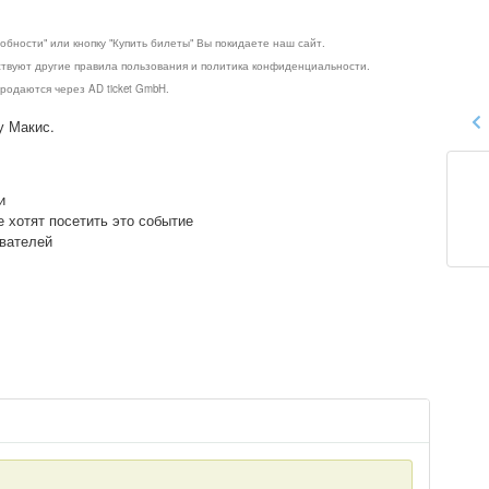
обности" или кнопку "Купить билеты" Вы покидаете наш сайт.
ствуют другие правила пользования и политика конфиденциальности.
родаются через AD ticket GmbH.
у Макис.
и
е хотят посетить это событие
ователей