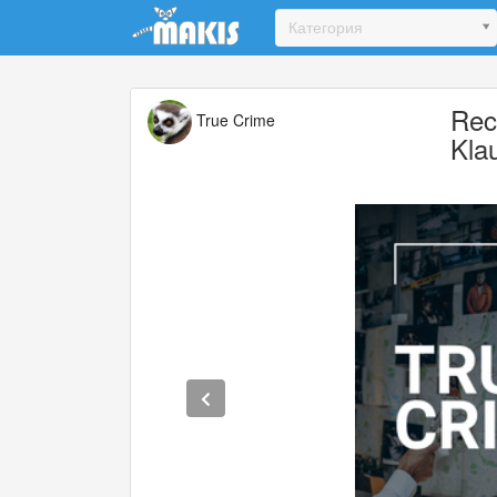
Update cookies preferences
Категория
Rec
True Crime
Kla