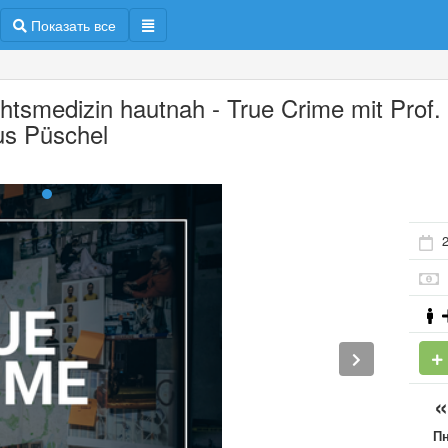
Показать все
htsmedizin hautnah - True Crime mit Prof. 
us Püschel
2
П