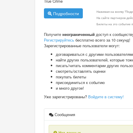
True Crime
Нажимая на кнопку "Подр
Подробности
На сайте партнеров дей
Билеты на это событие п
Получите
неограниченный
доступ к сообществ
Регистрируйтесь
бесплатно всего за 10 секунд!
Зарегистрированные пользователи могут:
договариваться с другими пользователям
найти других пользователей, которые тож
писать/читать комментарии других польз
смотреть/оставлять оценки
покупать билеты
присоединиться к событию
и много другое!
Уже зарегистрированы?
Войдите в систему!
Сообщения
Нет данных