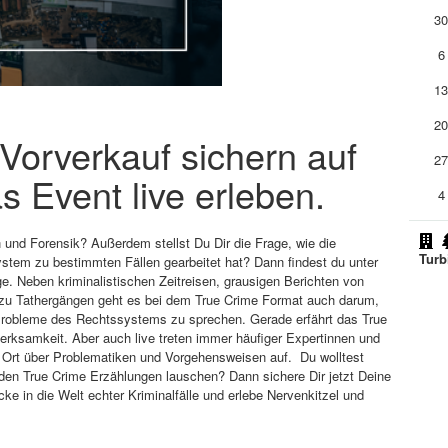
3
6
1
2
m Vorverkauf sichern auf
2
s Event live erleben.
4
n und Forensik? Außerdem stellst Du Dir die Frage, wie die
Turb
ystem zu bestimmten Fällen gearbeitet hat? Dann findest du unter
e. Neben kriminalistischen Zeitreisen, grausigen Berichten von
n zu Tathergängen geht es bei dem True Crime Format auch darum,
 Probleme des Rechtssystems zu sprechen. Gerade erfährt das True
erksamkeit. Aber auch live treten immer häufiger Expertinnen und
r Ort über Problematiken und Vorgehensweisen auf. Du wolltest
den True Crime Erzählungen lauschen? Dann sichere Dir jetzt Deine
cke in die Welt echter Kriminalfälle und erlebe Nervenkitzel und