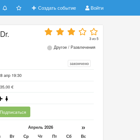
Создать событие
Войти
Dr.
3
из
5
Другое / Развлечения
закончено
8 апр 19:30
35,00 €
Подписаться
«
»
Апрель 2026
н
Вт
Ср
Чт
Пт
Сб
Вс