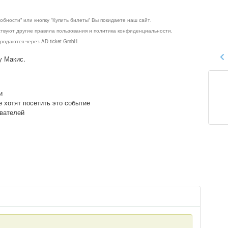
обности" или кнопку "Купить билеты" Вы покидаете наш сайт.
ствуют другие правила пользования и политика конфиденциальности.
родаются через AD ticket GmbH.
у Макис.
и
е хотят посетить это событие
ователей