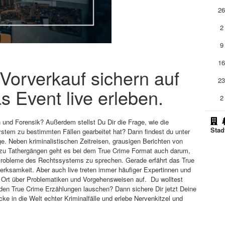
2
2
9
1
m Vorverkauf sichern auf
2
s Event live erleben.
2
n und Forensik? Außerdem stellst Du Dir die Frage, wie die
Stad
ystem zu bestimmten Fällen gearbeitet hat? Dann findest du unter
e. Neben kriminalistischen Zeitreisen, grausigen Berichten von
n zu Tathergängen geht es bei dem True Crime Format auch darum,
 Probleme des Rechtssystems zu sprechen. Gerade erfährt das True
erksamkeit. Aber auch live treten immer häufiger Expertinnen und
r Ort über Problematiken und Vorgehensweisen auf. Du wolltest
den True Crime Erzählungen lauschen? Dann sichere Dir jetzt Deine
cke in die Welt echter Kriminalfälle und erlebe Nervenkitzel und