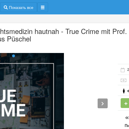
Показать все
htsmedizin hautnah - True Crime mit Prof. 
us Püschel
П