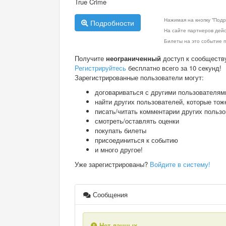
True Crime
Нажимая на кнопку "Подр
Подробности
На сайте партнеров дей
Билеты на это событие п
Получите
неограниченный
доступ к сообществ
Регистрируйтесь
бесплатно всего за 10 секунд!
Зарегистрированные пользователи могут:
договариваться с другими пользователям
найти других пользователей, которые тож
писать/читать комментарии других польз
смотреть/оставлять оценки
покупать билеты
присоединиться к событию
и много другое!
Уже зарегистрированы?
Войдите в систему!
Сообщения
Нет данных