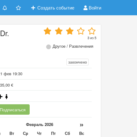
Создать событие
Войти
Dr.
3
из
5
Другое / Развлечения
закончено
21 фев 19:30
35,00 €
Подписаться
«
»
Февраль 2026
н
Вт
Ср
Чт
Пт
Сб
Вс