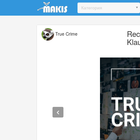
Update cookies preferences
Категория
Rec
True Crime
Kla