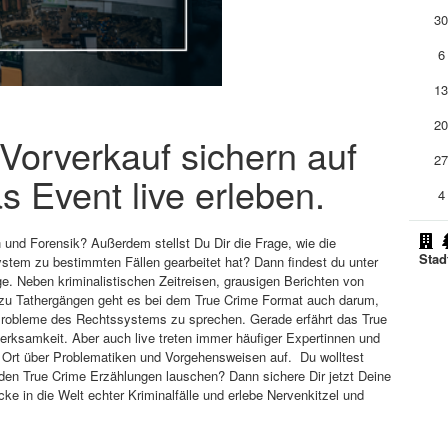
3
6
1
2
m Vorverkauf sichern auf
2
s Event live erleben.
4
n und Forensik? Außerdem stellst Du Dir die Frage, wie die
Stad
ystem zu bestimmten Fällen gearbeitet hat? Dann findest du unter
e. Neben kriminalistischen Zeitreisen, grausigen Berichten von
n zu Tathergängen geht es bei dem True Crime Format auch darum,
 Probleme des Rechtssystems zu sprechen. Gerade erfährt das True
erksamkeit. Aber auch live treten immer häufiger Expertinnen und
r Ort über Problematiken und Vorgehensweisen auf. Du wolltest
den True Crime Erzählungen lauschen? Dann sichere Dir jetzt Deine
cke in die Welt echter Kriminalfälle und erlebe Nervenkitzel und