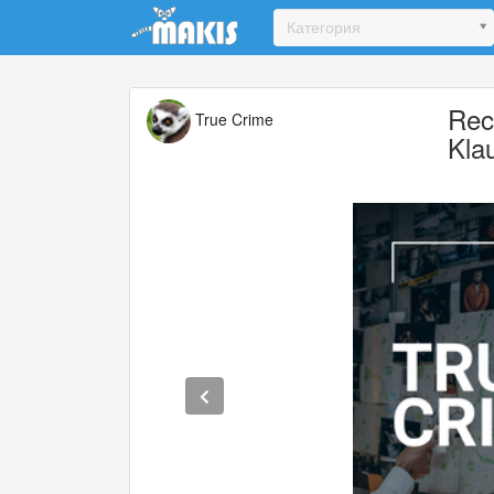
Update cookies preferences
Категория
Rec
True Crime
Kla