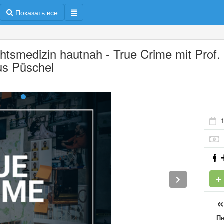
Показать все
htsmedizin hautnah - True Crime mit Prof. 
us Püschel
1
П