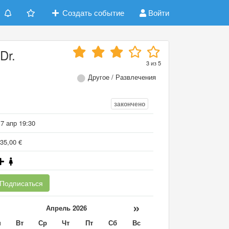
Создать событие
Войти
Dr.
3
из
5
Другое / Развлечения
закончено
7 апр 19:30
35,00 €
Подписаться
«
»
Апрель 2026
н
Вт
Ср
Чт
Пт
Сб
Вс