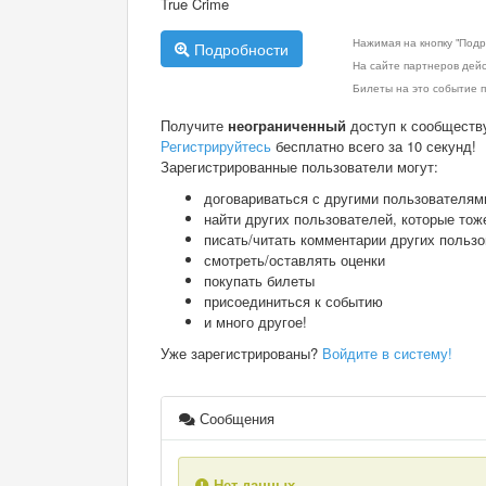
True Crime
Нажимая на кнопку "Подр
Подробности
На сайте партнеров дей
Билеты на это событие п
Получите
неограниченный
доступ к сообществ
Регистрируйтесь
бесплатно всего за 10 секунд!
Зарегистрированные пользователи могут:
договариваться с другими пользователям
найти других пользователей, которые тож
писать/читать комментарии других польз
смотреть/оставлять оценки
покупать билеты
присоединиться к событию
и много другое!
Уже зарегистрированы?
Войдите в систему!
Сообщения
Нет данных