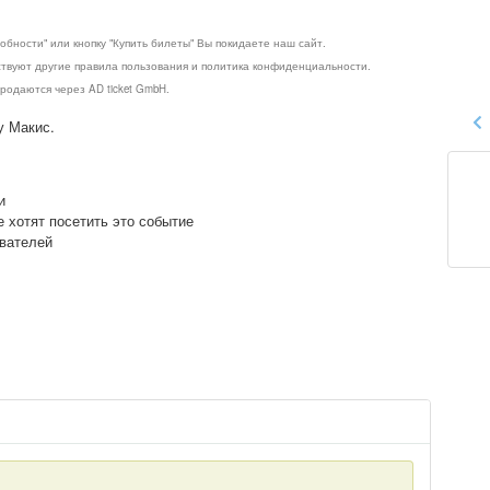
обности" или кнопку "Купить билеты" Вы покидаете наш сайт.
ствуют другие правила пользования и политика конфиденциальности.
родаются через AD ticket GmbH.
у Макис.
и
е хотят посетить это событие
ователей