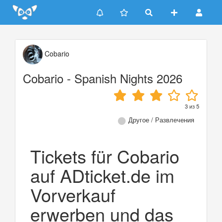
Update cookies preferences
Cobario
Cobario - Spanish Nights 2026
3
из
5
Другое / Развлечения
Tickets für Cobario
auf ADticket.de im
Vorverkauf
erwerben und das