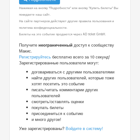
Нажимая на кнопку "Подробности" или кнопку "Купить билеты" Вы
покидаете наш сайт.
На сайте партнеров действуют другие правила пользования и
политика конфиденциальности.
Билеты на это событие продаются через AD ticket GmbH.
Получите
неограниченный
доступ к сообществу
Макис.
Регистрируйтесь
бесплатно всего за 10 секунд!
Зарегистрированные пользователи могут:
договариваться с другими пользователями
найти других пользователей, которые тоже
хотят посетить это событие
писать/читать комментарии других
пользователей
смотреть/оставлять оценки
покупать билеты
присоединиться к событию
и много другое!
Уже зарегистрированы?
Войдите в систему!