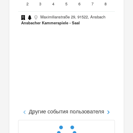
2
3
4
5
6
7
8
Maximilianstraße 29, 91522, Ansbach
Ansbacher Kammerspiele - Saal
Другие события пользователя