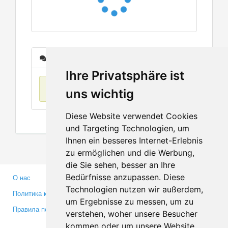
Сообщения
Ihre Privatsphäre ist
Нет данных
uns wichtig
Diese Website verwendet Cookies
und Targeting Technologien, um
Ihnen ein besseres Internet-Erlebnis
zu ermöglichen und die Werbung,
die Sie sehen, besser an Ihre
Bedürfnisse anzupassen. Diese
О нас
Партнерам
Technologien nutzen wir außerdem,
Политика конфиденциальности
Инвесторам
um Ergebnisse zu messen, um zu
Правила пользования
Пресса
verstehen, woher unsere Besucher
Медиа
kommen oder um unsere Website