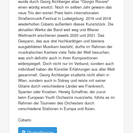
wurde durch Georg Aichberger alias "Giorgio Rovere"
einen würdig ersetzt. Noch im selben Jahr gewann das
neue Trio den ersten Preis beim internationalen
Straßenmusik-Festival in Ludwigsburg. 2016 und 2018
wiederholten Cobario außerdem dieses Kunststück. Die
aktuellen Werke der Band weit weg und Wiener
Weihnacht erschienen jeweils 2020 und 2021. Das
Gespann, das aus drei hochkarätigen und bestens
ausgebildeten Musikern besteht, durfte im Rahmen der
musikalischen Karriere viele Teile der Welt besuchen,
was sich definitiv auch in ihren Kompositionen
widerspiegelt. Doch nicht nur im Verbund, sondern auch
individuell haben die Künstler Erfahrungen aus aller Welt
gesammelt. Georg Aichberger studierte nicht allein in
Wien, sondern auch in Sidney und reiste mit seiner
Gitarre durch verschiedene Länder wie Frankreich,
Spanien oder Kroatien. Herwig Schaffner, der zuvor
beim European Youth Orchestra musizierte, führte es im
Rahmen der Tourneen des Orchesters durch
verschiedene Stationen in Europa und Asien.
Cobario
Подробности