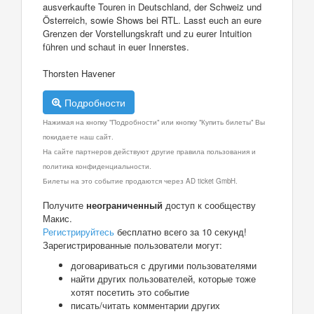
ausverkaufte Touren in Deutschland, der Schweiz und
Österreich, sowie Shows bei RTL. Lasst euch an eure
Grenzen der Vorstellungskraft und zu eurer Intuition
führen und schaut in euer Innerstes.
Thorsten Havener
Подробности
Нажимая на кнопку "Подробности" или кнопку "Купить билеты" Вы
покидаете наш сайт.
На сайте партнеров действуют другие правила пользования и
политика конфиденциальности.
Билеты на это событие продаются через AD ticket GmbH.
Получите
неограниченный
доступ к сообществу
Макис.
Регистрируйтесь
бесплатно всего за 10 секунд!
Зарегистрированные пользователи могут:
договариваться с другими пользователями
найти других пользователей, которые тоже
хотят посетить это событие
писать/читать комментарии других