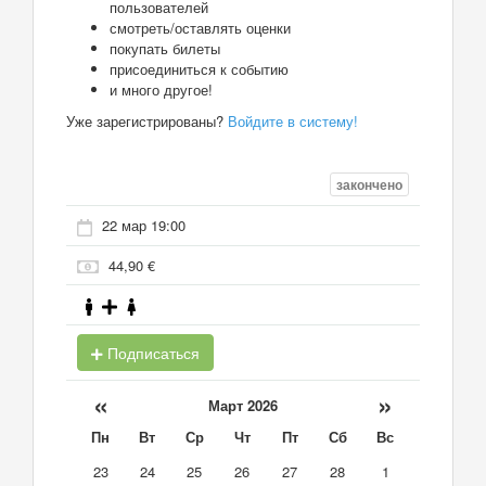
пользователей
смотреть/оставлять оценки
покупать билеты
присоединиться к событию
и много другое!
Уже зарегистрированы?
Войдите в систему!
закончено
22 мар 19:00
44,90 €
Подписаться
«
»
Март 2026
Пн
Вт
Ср
Чт
Пт
Сб
Вс
23
24
25
26
27
28
1