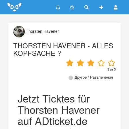
Update cookies preferences
Thorsten Havener
THORSTEN HAVENER - ALLES
KOPFSACHE ?
3
из
5
Другое / Развлечения
Jetzt Ticktes für
Thorsten Havener
auf ADticket.de