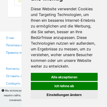
Diese Website verwendet Cookies
und Targeting Technologien, um
Ihnen ein besseres Internet-Erlebnis
zu ermöglichen und die Werbung,
die Sie sehen, besser an Ihre
Bedürfnisse anzupassen. Diese
О нас
Партнерам
Technologien nutzen wir außerdem,
Политика конфиденциальности
Инвесторам
um Ergebnisse zu messen, um zu
Правила пользования
Пресса
verstehen, woher unsere Besucher
Медиа
kommen oder um unsere Website
weiter zu entwickeln.
Контакты
Facebook
Оставить отзыв
Twitter
Alle akzeptieren
Сообщить об ошибке
YouTube
Ich lehne ab
Google+
Мы используем cookies для того, чтобы Вы могли использовать весь функционал
Einstellungen ändern
нашего сайта. На
этой странице
Вы сможете узнать подробности и, при желании,
отключить использование cookies. Продолжая пользоваться сайтом, Вы
Makis
© Copyright 2026
подтверждаете свое согласие.
OK