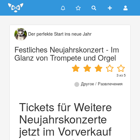
Update cookies preferences
Der perfekte Start ins neue Jahr
Festliches Neujahrskonzert - Im
Glanz von Trompete und Orgel
3
из
5
Другое / Развлечения
Tickets für Weitere
Neujahrskonzerte
jetzt im Vorverkauf