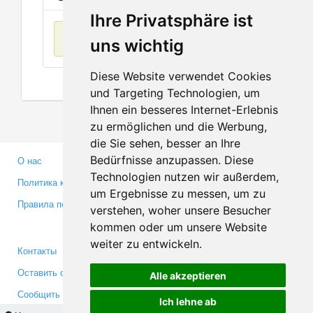
Ihre Privatsphäre ist
Нет данных
uns wichtig
Diese Website verwendet Cookies
und Targeting Technologien, um
Ihnen ein besseres Internet-Erlebnis
zu ermöglichen und die Werbung,
die Sie sehen, besser an Ihre
Bedürfnisse anzupassen. Diese
О нас
Партнерам
Technologien nutzen wir außerdem,
Политика конфиденциальности
Инвесторам
um Ergebnisse zu messen, um zu
Правила пользования
Пресса
verstehen, woher unsere Besucher
Медиа
kommen oder um unsere Website
weiter zu entwickeln.
Контакты
Facebook
Оставить отзыв
Twitter
Alle akzeptieren
Сообщить об ошибке
YouTube
Ich lehne ab