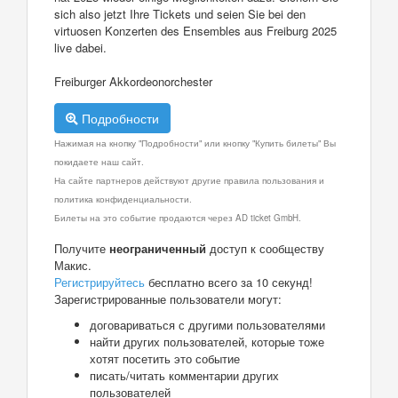
sich also jetzt Ihre Tickets und seien Sie bei den
virtuosen Konzerten des Ensembles aus Freiburg 2025
live dabei.
Freiburger Akkordeonorchester
Подробности
Нажимая на кнопку "Подробности" или кнопку "Купить билеты" Вы
покидаете наш сайт.
На сайте партнеров действуют другие правила пользования и
политика конфиденциальности.
Билеты на это событие продаются через AD ticket GmbH.
Получите
неограниченный
доступ к сообществу
Макис.
Регистрируйтесь
бесплатно всего за 10 секунд!
Зарегистрированные пользователи могут:
договариваться с другими пользователями
найти других пользователей, которые тоже
хотят посетить это событие
писать/читать комментарии других
пользователей