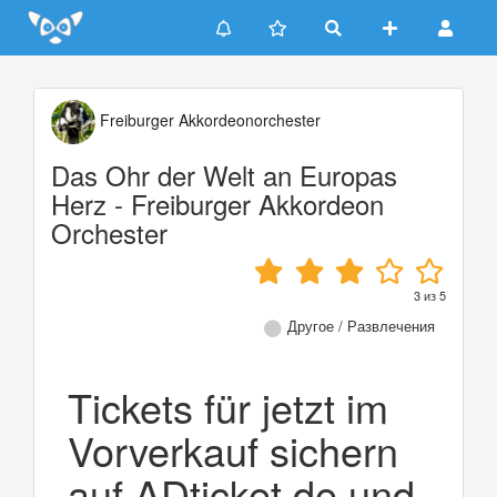
Update cookies preferences
Freiburger Akkordeonorchester
Das Ohr der Welt an Europas
Herz - Freiburger Akkordeon
Orchester
3
из
5
Другое / Развлечения
Tickets für jetzt im
Vorverkauf sichern
auf ADticket.de und