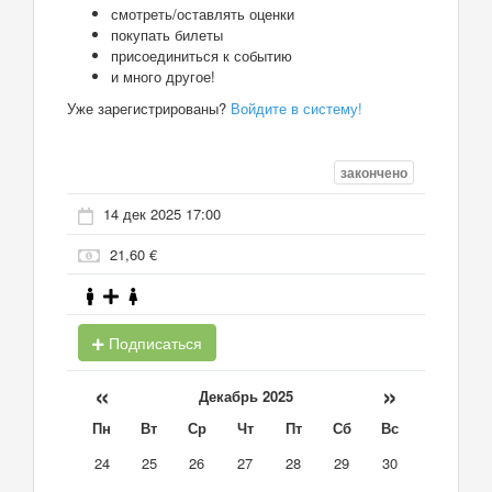
смотреть/оставлять оценки
покупать билеты
присоединиться к событию
и много другое!
Уже зарегистрированы?
Войдите в систему!
закончено
14 дек 2025 17:00
21,60 €
Подписаться
«
»
Декабрь 2025
Пн
Вт
Ср
Чт
Пт
Сб
Вс
24
25
26
27
28
29
30