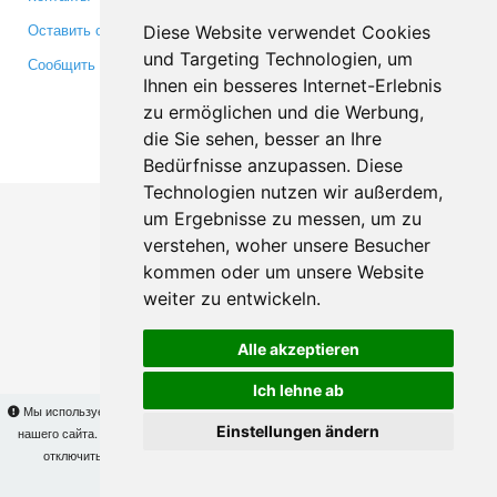
Оставить отзыв
Twitter
Diese Website verwendet Cookies
und Targeting Technologien, um
Сообщить об ошибке
YouTube
Ihnen ein besseres Internet-Erlebnis
Google+
zu ermöglichen und die Werbung,
die Sie sehen, besser an Ihre
Makis
© Copyright 2026
Bedürfnisse anzupassen. Diese
Technologien nutzen wir außerdem,
um Ergebnisse zu messen, um zu
verstehen, woher unsere Besucher
kommen oder um unsere Website
weiter zu entwickeln.
Alle akzeptieren
Ich lehne ab
Мы используем cookies для того, чтобы Вы могли использовать весь функционал
Einstellungen ändern
нашего сайта. На
этой странице
Вы сможете узнать подробности и, при желании,
отключить использование cookies. Продолжая пользоваться сайтом, Вы
подтверждаете свое согласие.
OK