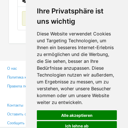
Сообщения
Ihre Privatsphäre ist
Нет данных
uns wichtig
Diese Website verwendet Cookies
und Targeting Technologien, um
Ihnen ein besseres Internet-Erlebnis
zu ermöglichen und die Werbung,
die Sie sehen, besser an Ihre
Bedürfnisse anzupassen. Diese
О нас
Партнерам
Technologien nutzen wir außerdem,
Политика конфиденциальности
Инвесторам
um Ergebnisse zu messen, um zu
Правила пользования
Пресса
verstehen, woher unsere Besucher
Медиа
kommen oder um unsere Website
weiter zu entwickeln.
Контакты
Facebook
Оставить отзыв
Twitter
Alle akzeptieren
Сообщить об ошибке
YouTube
Ich lehne ab