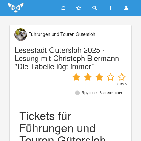
Update cookies preferences
Führungen und Touren Gütersloh
Lesestadt Gütersloh 2025 -
Lesung mit Christoph Biermann
"Die Tabelle lügt immer"
3
из
5
Другое / Развлечения
Tickets für
Führungen und
Touren Gütersloh