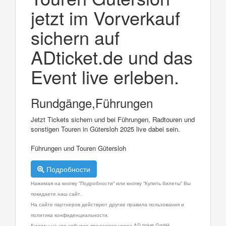
jetzt im Vorverkauf
sichern auf
ADticket.de und das
Event live erleben.
Rundgänge,Führungen
Jetzt Tickets sichern und bei Führungen, Radtouren und
sonstigen Touren in Gütersloh 2025 live dabei sein.
Führungen und Touren Gütersloh
Подробности
Нажимая на кнопку "Подробности" или кнопку "Купить билеты" Вы
покидаете наш сайт.
На сайте партнеров действуют другие правила пользования и
политика конфиденциальности.
Билеты на это событие продаются через AD ticket GmbH.