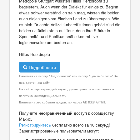
Metropole Stuttgart wussten Hillus Herzdropfa zu
begeistern. Auch wenn der Dialekt für einige zu Beginn
etwas schwer verständlich sein mag, wissen die beiden
auch diejenigen vom Flachen Land zu überzeugen. Wie
es sich für echte Vollzeitkabarettistinnen gehört sind die
beiden natürlich stets auf Tour, denn ihre Stärke in
Spontanität und Publikumsnähe kommt live
logischerweise am besten an.
Hillus Herzdropfa
Подробности
Нажимая на кнопку "Подробности" или кнопку "Купить билеты" Вы
покидаете наш сайт.
На сайте партнеров действуют другие правила пользования и
политика конфиденциальности.
Билеты на это событие продаются через AD ticket GmbH.
Получите
неограниченный
доступ к сообществу
Макис.
Регистрируйтесь
бесплатно всего за 10 секунд!
Зарегистрированные пользователи могут:
договариваться с другими пользователями