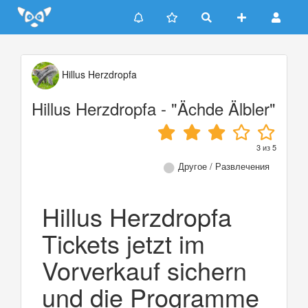
Update cookies preferences
Hillus Herzdropfa
Hillus Herzdropfa - "Ächde Älbler"
3
из
5
Другое / Развлечения
Hillus Herzdropfa
Tickets jetzt im
Vorverkauf sichern
und die Programme