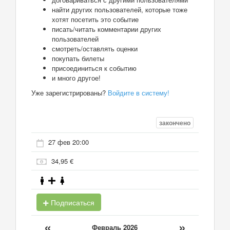
найти других пользователей, которые тоже
хотят посетить это событие
писать/читать комментарии других
пользователей
смотреть/оставлять оценки
покупать билеты
присоединиться к событию
и много другое!
Уже зарегистрированы?
Войдите в систему!
закончено
27 фев 20:00
34,95 €
Подписаться
«
»
Февраль 2026