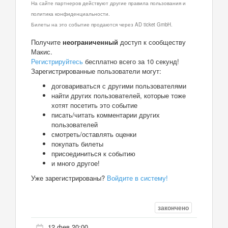
На сайте партнеров действуют другие правила пользования и
политика конфиденциальности.
Билеты на это событие продаются через AD ticket GmbH.
Получите
неограниченный
доступ к сообществу
Макис.
Регистрируйтесь
бесплатно всего за 10 секунд!
Зарегистрированные пользователи могут:
договариваться с другими пользователями
найти других пользователей, которые тоже
хотят посетить это событие
писать/читать комментарии других
пользователей
смотреть/оставлять оценки
покупать билеты
присоединиться к событию
и много другое!
Уже зарегистрированы?
Войдите в систему!
закончено
12 фев 20:00