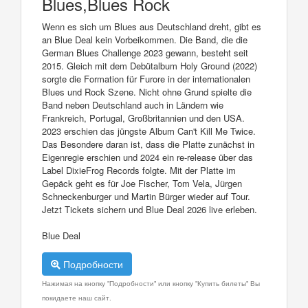
Blues,Blues Rock
Wenn es sich um Blues aus Deutschland dreht, gibt es
an Blue Deal kein Vorbeikommen. Die Band, die die
German Blues Challenge 2023 gewann, besteht seit
2015. Gleich mit dem Debütalbum Holy Ground (2022)
sorgte die Formation für Furore in der internationalen
Blues und Rock Szene. Nicht ohne Grund spielte die
Band neben Deutschland auch in Ländern wie
Frankreich, Portugal, Großbritannien und den USA.
2023 erschien das jüngste Album Can't Kill Me Twice.
Das Besondere daran ist, dass die Platte zunächst in
Eigenregie erschien und 2024 ein re-release über das
Label DixieFrog Records folgte. Mit der Platte im
Gepäck geht es für Joe Fischer, Tom Vela, Jürgen
Schneckenburger und Martin Bürger wieder auf Tour.
Jetzt Tickets sichern und Blue Deal 2026 live erleben.
Blue Deal
Подробности
Нажимая на кнопку "Подробности" или кнопку "Купить билеты" Вы
покидаете наш сайт.