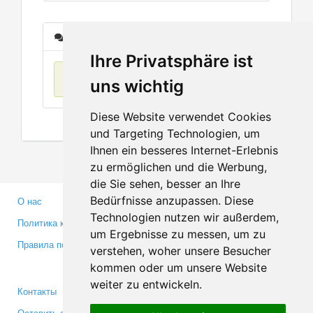
Сообщения
Ihre Privatsphäre ist
Нет данных
uns wichtig
Diese Website verwendet Cookies
und Targeting Technologien, um
Ihnen ein besseres Internet-Erlebnis
zu ermöglichen und die Werbung,
die Sie sehen, besser an Ihre
Bedürfnisse anzupassen. Diese
О нас
Партнерам
Technologien nutzen wir außerdem,
Политика конфиденциальности
Инвесторам
um Ergebnisse zu messen, um zu
Правила пользования
Пресса
verstehen, woher unsere Besucher
Медиа
kommen oder um unsere Website
weiter zu entwickeln.
Контакты
Facebook
Оставить отзыв
Twitter