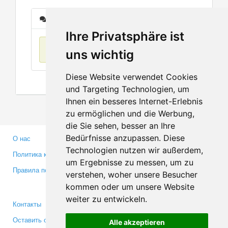
Сообщения
Ihre Privatsphäre ist
Нет данных
uns wichtig
Diese Website verwendet Cookies
und Targeting Technologien, um
Ihnen ein besseres Internet-Erlebnis
zu ermöglichen und die Werbung,
die Sie sehen, besser an Ihre
Bedürfnisse anzupassen. Diese
О нас
Партнерам
Technologien nutzen wir außerdem,
Политика конфиденциальности
Инвесторам
um Ergebnisse zu messen, um zu
Правила пользования
Пресса
verstehen, woher unsere Besucher
Медиа
kommen oder um unsere Website
weiter zu entwickeln.
Контакты
Facebook
Оставить отзыв
Twitter
Alle akzeptieren