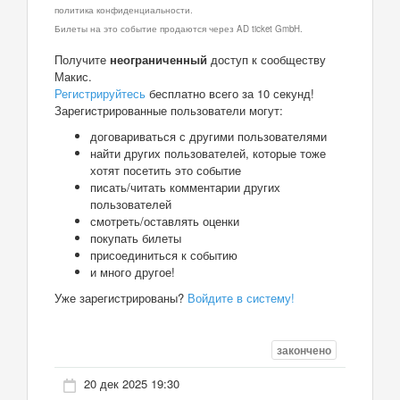
политика конфиденциальности.
Билеты на это событие продаются через AD ticket GmbH.
Получите
неограниченный
доступ к сообществу
Макис.
Регистрируйтесь
бесплатно всего за 10 секунд!
Зарегистрированные пользователи могут:
договариваться с другими пользователями
найти других пользователей, которые тоже
хотят посетить это событие
писать/читать комментарии других
пользователей
смотреть/оставлять оценки
покупать билеты
присоединиться к событию
и много другое!
Уже зарегистрированы?
Войдите в систему!
закончено
20 дек 2025 19:30