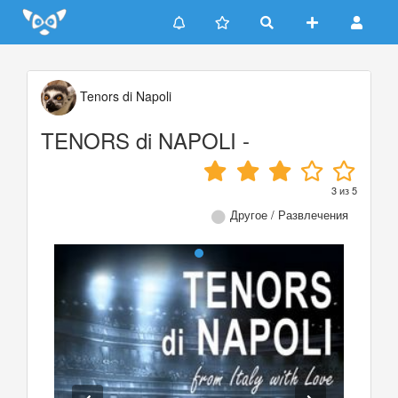
Update cookies preferences
Tenors di Napoli
TENORS di NAPOLI -
3
из
5
Другое / Развлечения