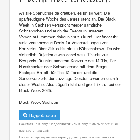
An alle Sparfüchse da draußen, es ist so weit! Die
sparfreudigste Woche des Jahres steht an. Die Black
Week in Sachsen verspricht wieder sämtliche
Schnäppchen und auch die Events in unserem
Vorverkauf kommen dabei nicht zu kurz! Hier findet ihr
viele verschiedene Deals für Veranstaltungen von
Konzerten über Zirkus bis hin zu Bühnenshows. Da wird
sicherlich für jeden etwas dabei sein. Tickets zum
Bestpreis für unter anderem Konzerte des MDRs, Der
Nussknacker oder Schwanensee mit dem Prager
Festspiel Ballett, für The 12 Tenors und die
Sonderkonzerte der Jazztage Dresden erwarten euch in
dieser Woche. Also zögert nicht und greift fix zu, bei der
Black Week 2025.
Black Week Sachsen
Подробности
Нажимая на кнопку "Подробности" или кнопку "Купить билеты" Вы
покидаете наш сайт.
На сайте партнеров действуют другие правила пользования и