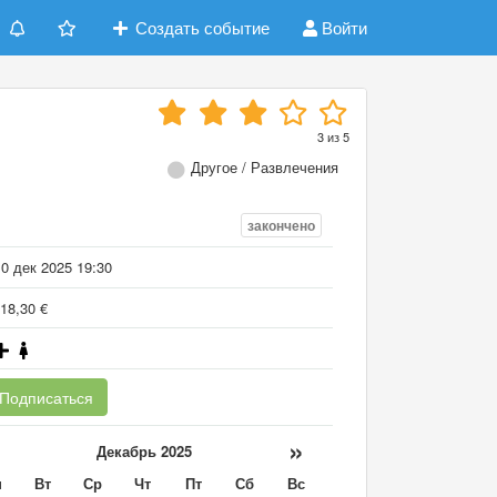
Создать событие
Войти
3
из
5
Другое / Развлечения
закончено
0 дек 2025 19:30
18,30 €
Подписаться
«
»
Декабрь 2025
н
Вт
Ср
Чт
Пт
Сб
Вс