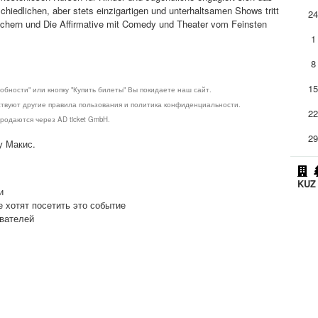
hiedlichen, aber stets einzigartigen und unterhaltsamen Shows tritt
2
 sichern und Die Affirmative mit Comedy und Theater vom Feinsten
1
8
1
обности" или кнопку "Купить билеты" Вы покидаете наш сайт.
ствуют другие правила пользования и политика конфиденциальности.
2
родаются через AD ticket GmbH.
2
у Макис.
KUZ 
и
е хотят посетить это событие
ователей