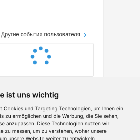
Другие события пользователя
e ist uns wichtig
 Cookies und Targeting Technologien, um Ihnen ein
nis zu ermöglichen und die Werbung, die Sie sehen,
Facebook
sse anzupassen. Diese Technologien nutzen wir
Twitter
e zu messen, um zu verstehen, woher unsere
YouTube
m unsere Website weiter zu entwickeln.