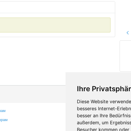
Ihre Privatsphär
Diese Website verwendet
besseres Internet-Erleb
рам
Контакты
besser an Ihre Bedürfni
орам
Оставить отзыв
außerdem, um Ergebniss
Сообщить об ошибке
Besucher kommen oder u