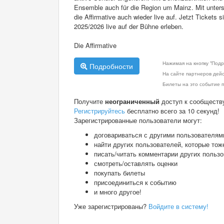
Ensemble auch für die Region um Mainz. Mit untersc
die Affirmative auch wieder live auf. Jetzt Tickets
2025/2026 live auf der Bühne erleben.
Die Affirmative
Нажимая на кнопку "Подр
Подробности
На сайте партнеров дей
Билеты на это событие п
Получите
неограниченный
доступ к сообществ
Регистрируйтесь
бесплатно всего за 10 секунд!
Зарегистрированные пользователи могут:
договариваться с другими пользователям
найти других пользователей, которые тож
писать/читать комментарии других польз
смотреть/оставлять оценки
покупать билеты
присоединиться к событию
и много другое!
Уже зарегистрированы?
Войдите в систему!