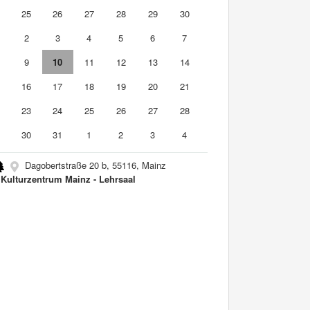
4
25
26
27
28
29
30
2
3
4
5
6
7
9
10
11
12
13
14
5
16
17
18
19
20
21
2
23
24
25
26
27
28
9
30
31
1
2
3
4
Dagobertstraße 20 b, 55116, Mainz
Kulturzentrum Mainz - Lehrsaal