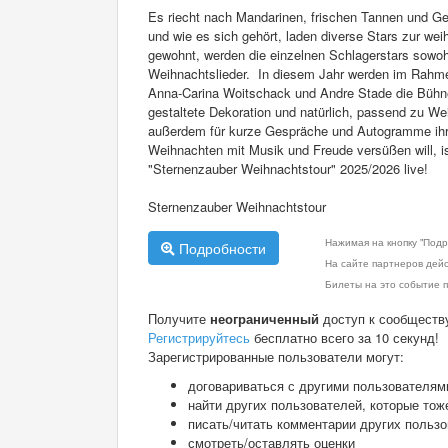
Es riecht nach Mandarinen, frischen Tannen und G
und wie es sich gehört, laden diverse Stars zur we
gewohnt, werden die einzelnen Schlagerstars sowoh
Weihnachtslieder. In diesem Jahr werden im Rahme
Anna-Carina Woitschack und Andre Stade die Bühne 
gestaltete Dekoration und natürlich, passend zu We
außerdem für kurze Gespräche und Autogramme ihre
Weihnachten mit Musik und Freude versüßen will, ist
"Sternenzauber Weihnachtstour" 2025/2026 live!
Sternenzauber Weihnachtstour
Нажимая на кнопку "Подр
Подробности
На сайте партнеров дей
Билеты на это событие п
Получите
неограниченный
доступ к сообществ
Регистрируйтесь
бесплатно всего за 10 секунд!
Зарегистрированные пользователи могут:
договариваться с другими пользователям
найти других пользователей, которые тож
писать/читать комментарии других польз
смотреть/оставлять оценки