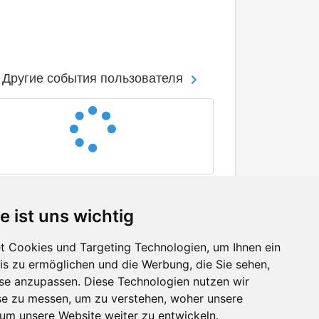
Другие события пользователя
e ist uns wichtig
 Cookies und Targeting Technologien, um Ihnen ein
nis zu ermöglichen und die Werbung, die Sie sehen,
Facebook
sse anzupassen. Diese Technologien nutzen wir
Twitter
e zu messen, um zu verstehen, woher unsere
YouTube
m unsere Website weiter zu entwickeln.