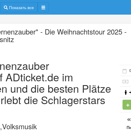
Показать все
ernenzauber" - Die Weihnachtstour 2025 -
snitz
ernenzauber
0
 ADticket.de im
en und die besten Plätze
rlebt die Schlagerstars
,Volksmusik
П