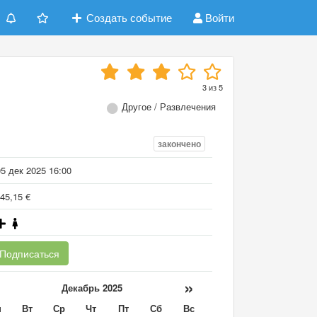
Создать событие
Войти
3
из
5
Другое / Развлечения
закончено
5 дек 2025 16:00
45,15 €
Подписаться
«
»
Декабрь 2025
н
Вт
Ср
Чт
Пт
Сб
Вс