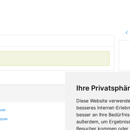
Ihre Privatsphär
Diese Website verwendet
besseres Internet-Erleb
рам
Контакты
besser an Ihre Bedürfni
орам
Оставить отзыв
außerdem, um Ergebniss
Сообщить об ошибке
Besucher kommen oder u