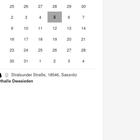
4
25
26
27
28
29
30
2
3
4
5
6
7
9
10
11
12
13
14
5
16
17
18
19
20
21
2
23
24
25
26
27
28
9
30
31
1
2
3
4
Stralsunder Straße, 18546, Sassnitz
thalle Dwasieden