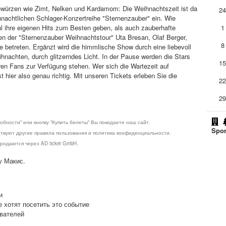
ewürzen wie Zimt, Nelken und Kardamom: Die Weihnachtszeit ist da
2
ihnachtlichen Schlager-Konzertreihe "Sternenzauber" ein. Wie
l ihre eigenen Hits zum Besten geben, als auch zauberhafte
1
n der "Sternenzauber Weihnachtstour" Uta Bresan, Olaf Berger,
8
betreten. Ergänzt wird die himmlische Show durch eine liebevoll
ihnachten, durch glitzerndes Licht. In der Pause werden die Stars
1
n Fans zur Verfügung stehen. Wer sich die Wartezeit auf
 hier also genau richtig. Mit unseren Tickets erleben Sie die
2
2
обности" или кнопку "Купить билеты" Вы покидаете наш сайт.
Spor
ствуют другие правила пользования и политика конфиденциальности.
родаются через AD ticket GmbH.
у Макис.
и
е хотят посетить это событие
ователей