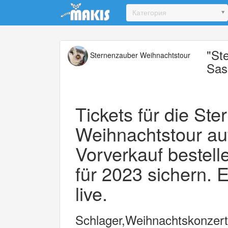
Update cookies preferences
Категория
"St
Sternenzauber Weihnachtstour
Sas
Tickets für die St
Weihnachtstour auf
Vorverkauf bestell
für 2023 sichern. E
live.
Schlager,Weihnachtskonzert