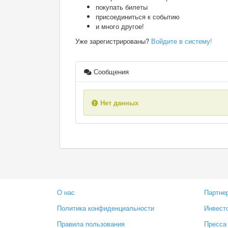
покупать билеты
присоединиться к событию
и много другое!
Уже зарегистрированы?
Войдите в систему!
Сообщения
Нет данных
О нас
Партне
Политика конфиденциальности
Инвест
Правила пользования
Пресса