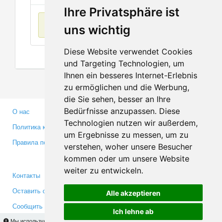
Ihre Privatsphäre ist
Нет данных
uns wichtig
Diese Website verwendet Cookies
und Targeting Technologien, um
Ihnen ein besseres Internet-Erlebnis
zu ermöglichen und die Werbung,
die Sie sehen, besser an Ihre
Bedürfnisse anzupassen. Diese
О нас
Партнерам
Technologien nutzen wir außerdem,
Политика конфиденциальности
Инвесторам
um Ergebnisse zu messen, um zu
Правила пользования
Пресса
verstehen, woher unsere Besucher
Медиа
kommen oder um unsere Website
weiter zu entwickeln.
Контакты
Facebook
Оставить отзыв
Twitter
Alle akzeptieren
Сообщить об ошибке
YouTube
Ich lehne ab
Google+
Мы используем cookies для того, чтобы Вы могли использовать весь функционал