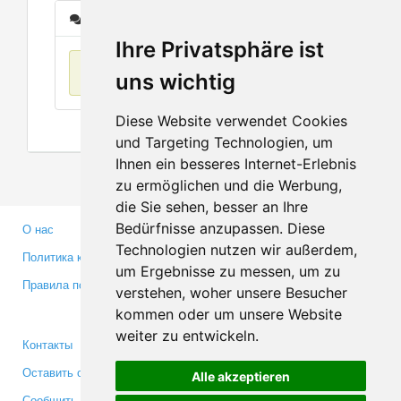
Сообщения
Ihre Privatsphäre ist
Нет данных
uns wichtig
Diese Website verwendet Cookies
und Targeting Technologien, um
Ihnen ein besseres Internet-Erlebnis
zu ermöglichen und die Werbung,
die Sie sehen, besser an Ihre
Bedürfnisse anzupassen. Diese
О нас
Партнерам
Technologien nutzen wir außerdem,
Политика конфиденциальности
Инвесторам
um Ergebnisse zu messen, um zu
Правила пользования
Пресса
verstehen, woher unsere Besucher
Медиа
kommen oder um unsere Website
weiter zu entwickeln.
Контакты
Facebook
Оставить отзыв
Twitter
Alle akzeptieren
Сообщить об ошибке
YouTube