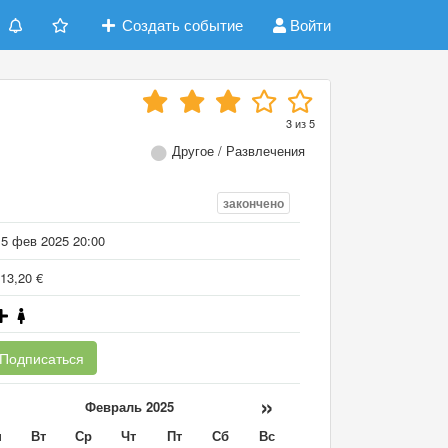
Создать событие
Войти
3
из
5
Другое / Развлечения
закончено
15 фев 2025 20:00
13,20 €
Подписаться
«
»
Февраль 2025
н
Вт
Ср
Чт
Пт
Сб
Вс