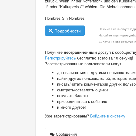
zurück. Wenn ihr der Kofferfabrik und den Künstlern
1" oder "Kulturpreis 2" wählen. Die Mehreinnahmen 
Hombres Sin Nombres
Нажимая на кнопку "Подр
Подробности
На сайте партнеров дей
Билеты на это событие п
Получите
неограниченный
доступ к сообществ
Регистрируйтесь
бесплатно всего за 10 секунд!
Зарегистрированные пользователи могут:
договариваться с другими пользователям
найти других пользователей, которые тож
писать/читать комментарии других польз
смотреть/оставлять оценки
покупать билеты
присоединиться к событию
и много другое!
Уже зарегистрированы?
Войдите в систему!
Сообщения