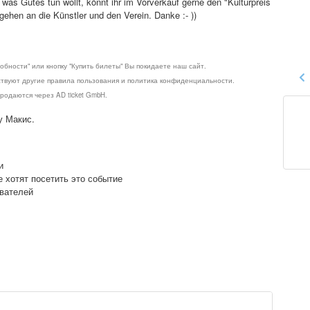
 was Gutes tun wollt, könnt ihr im Vorverkauf gerne den "Kulturpreis
gehen an die Künstler und den Verein. Danke :- ))
обности" или кнопку "Купить билеты" Вы покидаете наш сайт.
ствуют другие правила пользования и политика конфиденциальности.
родаются через AD ticket GmbH.
у Макис.
и
е хотят посетить это событие
ователей