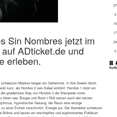
2
3
1
1
s Sin Nombres jetzt im
2
 auf ADticket.de und
3
e erleben.
Koff
 schwarzen Masken bergen ein Geheimnis. In ihre Seelen blickt
ackt kurz, als Hombre 2 sein Kabel einführt. Hombre 1 rückt ein
on der gnadenlose Slap von Hombre 3 die Stampede voran.
zu hören war, Boogie und Rock´n´Roll setzen auch den letzten
hythmus, hypnotischer Gesang, der Raum eine einzige
u einer Einheit verschmilzt, Energie pur. Die Verstärker schwitzen
ie Bühne und lassen ein erschöpftes und euphorisiertes Publikum