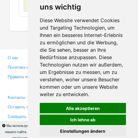
Нет данных
uns wichtig
Diese Website verwendet Cookies
und Targeting Technologien, um
Ihnen ein besseres Internet-Erlebnis
zu ermöglichen und die Werbung,
die Sie sehen, besser an Ihre
Bedürfnisse anzupassen. Diese
О нас
Партнерам
Technologien nutzen wir außerdem,
Политика конфиденциальности
Инвесторам
um Ergebnisse zu messen, um zu
Правила пользования
Пресса
verstehen, woher unsere Besucher
Медиа
kommen oder um unsere Website
weiter zu entwickeln.
Контакты
Facebook
Оставить отзыв
Twitter
Alle akzeptieren
Сообщить об ошибке
YouTube
Ich lehne ab
Google+
Мы используем cookies для того, чтобы Вы могли использовать весь функционал
Einstellungen ändern
нашего сайта. На
этой странице
Вы сможете узнать подробности и, при желании,
отключить использование cookies. Продолжая пользоваться сайтом, Вы