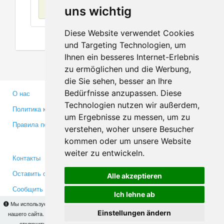
Нет данных
uns wichtig
Diese Website verwendet Cookies
und Targeting Technologien, um
Ihnen ein besseres Internet-Erlebnis
zu ermöglichen und die Werbung,
die Sie sehen, besser an Ihre
Bedürfnisse anzupassen. Diese
О нас
Партнерам
Technologien nutzen wir außerdem,
Политика конфиденциальности
Инвесторам
um Ergebnisse zu messen, um zu
Правила пользования
Пресса
verstehen, woher unsere Besucher
Медиа
kommen oder um unsere Website
weiter zu entwickeln.
Контакты
Facebook
Оставить отзыв
Twitter
Alle akzeptieren
Сообщить об ошибке
YouTube
Ich lehne ab
Google+
Мы используем cookies для того, чтобы Вы могли использовать весь функционал
Einstellungen ändern
нашего сайта. На
этой странице
Вы сможете узнать подробности и, при желании,
отключить использование cookies. Продолжая пользоваться сайтом, Вы