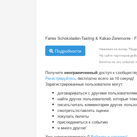
Faires Schokoladen-Tasting & Kakao-Zeremonie - 
Нажимая на кнопку "Подр
Подробности
На сайте партнеров дей
Билеты на это событие п
Получите
неограниченный
доступ к сообществ
Регистрируйтесь
бесплатно всего за 10 секунд!
Зарегистрированные пользователи могут:
договариваться с другими пользователям
найти других пользователей, которые тож
писать/читать комментарии других польз
смотреть/оставлять оценки
покупать билеты
присоединиться к событию
и много другое!
Уже зарегистрированы?
Войдите в систему!