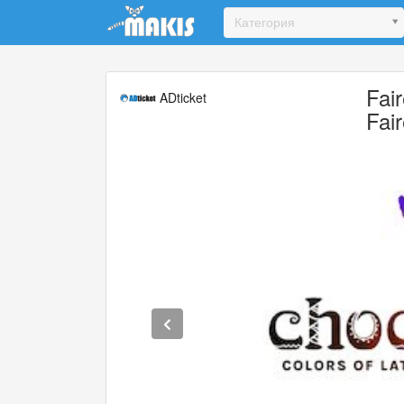
Update cookies preferences
Категория
Fai
ADticket
Fai