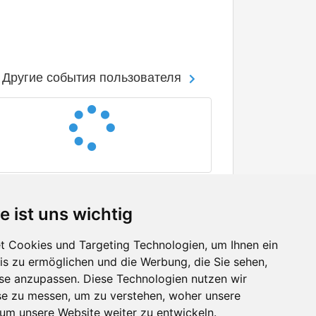
Другие события пользователя
e ist uns wichtig
 Cookies und Targeting Technologien, um Ihnen ein
nis zu ermöglichen und die Werbung, die Sie sehen,
Facebook
sse anzupassen. Diese Technologien nutzen wir
Twitter
e zu messen, um zu verstehen, woher unsere
YouTube
m unsere Website weiter zu entwickeln.