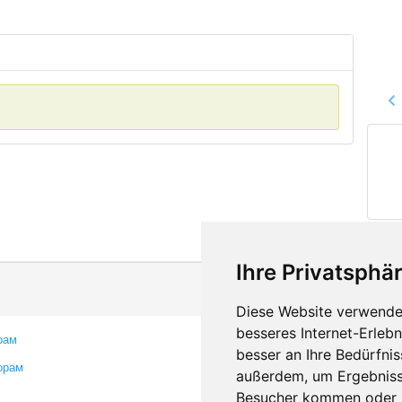
Ihre Privatsphär
Diese Website verwendet
besseres Internet-Erleb
рам
Контакты
besser an Ihre Bedürfni
орам
Оставить отзыв
außerdem, um Ergebniss
Сообщить об ошибке
Besucher kommen oder u