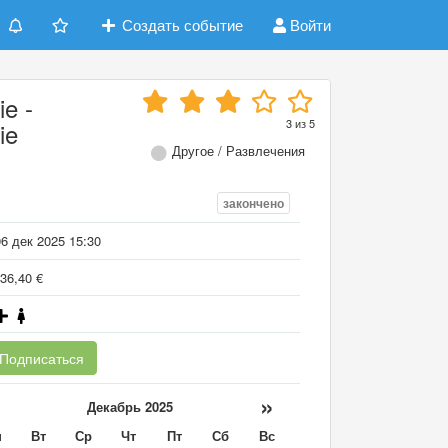
Создать событие
Войти
e -
3
из
5
ie
Другое / Развлечения
закончено
6 дек 2025 15:30
36,40 €
Подписаться
«
»
Декабрь 2025
н
Вт
Ср
Чт
Пт
Сб
Вс