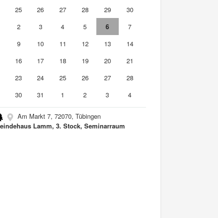
4
25
26
27
28
29
30
2
3
4
5
6
7
9
10
11
12
13
14
5
16
17
18
19
20
21
2
23
24
25
26
27
28
9
30
31
1
2
3
4
Am Markt 7, 72070, Tübingen
indehaus Lamm, 3. Stock, Seminarraum