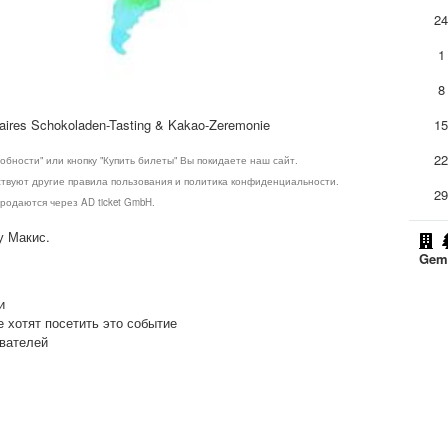
2
1
8
Faires Schokoladen-Tasting & Kakao-Zeremonie
1
2
обности" или кнопку "Купить билеты" Вы покидаете наш сайт.
ствуют другие правила пользования и политика конфиденциальности.
2
родаются через AD ticket GmbH.
у Макис.
Geme
и
е хотят посетить это событие
ователей