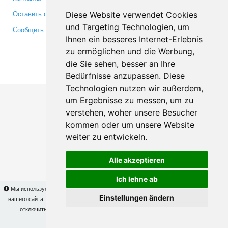
Оставить отзыв
Twitter
Diese Website verwendet Cookies
und Targeting Technologien, um
Сообщить об ошибке
YouTube
Ihnen ein besseres Internet-Erlebnis
Google+
zu ermöglichen und die Werbung,
die Sie sehen, besser an Ihre
Makis
© Copyright 2026
Bedürfnisse anzupassen. Diese
Technologien nutzen wir außerdem,
um Ergebnisse zu messen, um zu
verstehen, woher unsere Besucher
kommen oder um unsere Website
weiter zu entwickeln.
Alle akzeptieren
Ich lehne ab
Мы используем cookies для того, чтобы Вы могли использовать весь функционал
Einstellungen ändern
нашего сайта. На
этой странице
Вы сможете узнать подробности и, при желании,
отключить использование cookies. Продолжая пользоваться сайтом, Вы
подтверждаете свое согласие.
OK