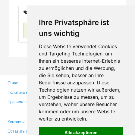
Сообщения
Ihre Privatsphäre ist
Нет данных
uns wichtig
Diese Website verwendet Cookies
und Targeting Technologien, um
Ihnen ein besseres Internet-Erlebnis
zu ermöglichen und die Werbung,
die Sie sehen, besser an Ihre
Bedürfnisse anzupassen. Diese
О нас
Партнерам
Technologien nutzen wir außerdem,
Политика конфиденциальности
Инвесторам
um Ergebnisse zu messen, um zu
Правила пользования
Пресса
verstehen, woher unsere Besucher
Медиа
kommen oder um unsere Website
weiter zu entwickeln.
Контакты
Facebook
Оставить отзыв
Twitter
Alle akzeptieren