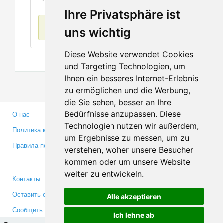
Ihre Privatsphäre ist
Нет данных
uns wichtig
Diese Website verwendet Cookies
und Targeting Technologien, um
Ihnen ein besseres Internet-Erlebnis
zu ermöglichen und die Werbung,
die Sie sehen, besser an Ihre
Bedürfnisse anzupassen. Diese
О нас
Партнерам
Technologien nutzen wir außerdem,
Политика конфиденциальности
Инвесторам
um Ergebnisse zu messen, um zu
Правила пользования
Пресса
verstehen, woher unsere Besucher
Медиа
kommen oder um unsere Website
weiter zu entwickeln.
Контакты
Facebook
Оставить отзыв
Twitter
Alle akzeptieren
Сообщить об ошибке
YouTube
Ich lehne ab