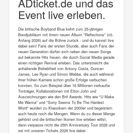
ADticket.de und das
Event live erleben.
Die britische Boyband Blue kehrt zum 25-jährigen
Bandjubiläum mit ihrem neuen Album "Reflections" (vö.
Anfang 2026) auf die Bühne zurück - und du kannst live
dabei sein! Fans der ersten Stunde, aber auch Fans der
neuen Generation dürfen sich neben den neuen Songs
auf bekannte Hits freuen, die durch Social Media gerade
einen richtigen Revival erleben. Das unterstreicht die
anhaltende Beliebtheit von Antony Costa, Duncan
James, Lee Ryan und Simon Webbe, die auch während
ihrer frühen Karriere schon große Erfolge verbuchen
konnten. So zum Beispiel über 16 Millionen verkaufte
Tonträger, Kollaborationen mit Elton John und
Auszeichnungen wie den Brit Awards. Hits wie "U Make
Me Wanna" und "Sorry Seems To Be The Hardest
Word" wurden zu Klassikern der 2000er und begeistern
auch heute noch die Mengen. Wenn du zu dieser Menge
gehörst und die britischen Ikonen live erleben willst,
dann verpasse nicht die 25th Anniversary Tour 2026 und
sei mit unseren Tickets 2026 live dabei.