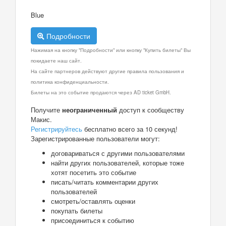
Blue
Подробности
Нажимая на кнопку "Подробности" или кнопку "Купить билеты" Вы
покидаете наш сайт.
На сайте партнеров действуют другие правила пользования и
политика конфиденциальности.
Билеты на это событие продаются через AD ticket GmbH.
Получите
неограниченный
доступ к сообществу
Макис.
Регистрируйтесь
бесплатно всего за 10 секунд!
Зарегистрированные пользователи могут:
договариваться с другими пользователями
найти других пользователей, которые тоже
хотят посетить это событие
писать/читать комментарии других
пользователей
смотреть/оставлять оценки
покупать билеты
присоединиться к событию