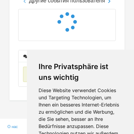
Сообщения
Ihre Privatsphäre ist
Нет данных
uns wichtig
Diese Website verwendet Cookies
und Targeting Technologien, um
Ihnen ein besseres Internet-Erlebnis
zu ermöglichen und die Werbung,
die Sie sehen, besser an Ihre
Bedürfnisse anzupassen. Diese
О нас
Партнерам
Technologien nutzen wir außerdem,