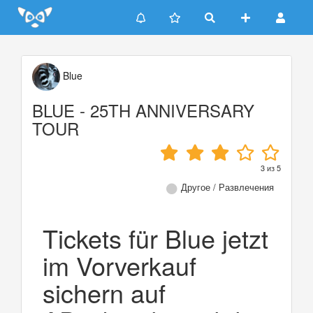
Update cookies preferences
Blue
BLUE - 25TH ANNIVERSARY
TOUR
3
из
5
Другое / Развлечения
Tickets für Blue jetzt
im Vorverkauf
sichern auf