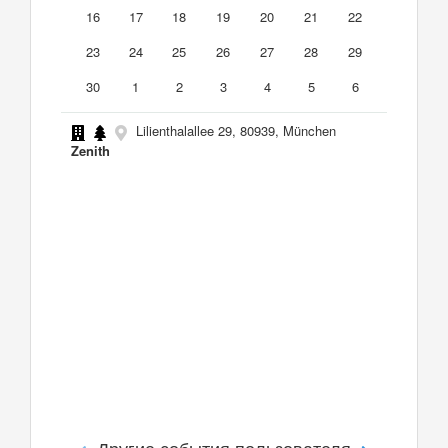
16
17
18
19
20
21
22
23
24
25
26
27
28
29
30
1
2
3
4
5
6
Lilienthalallee 29, 80939, München
Zenith
Другие события пользователя