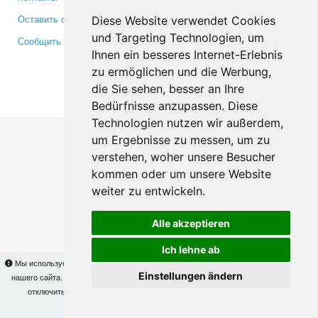
Оставить отзыв
Twitter
Diese Website verwendet Cookies
und Targeting Technologien, um
Сообщить об ошибке
YouTube
Ihnen ein besseres Internet-Erlebnis
Google+
zu ermöglichen und die Werbung,
die Sie sehen, besser an Ihre
Makis
© Copyright 2026
Bedürfnisse anzupassen. Diese
Technologien nutzen wir außerdem,
um Ergebnisse zu messen, um zu
verstehen, woher unsere Besucher
kommen oder um unsere Website
weiter zu entwickeln.
Alle akzeptieren
Ich lehne ab
Мы используем cookies для того, чтобы Вы могли использовать весь функционал
Einstellungen ändern
нашего сайта. На
этой странице
Вы сможете узнать подробности и, при желании,
отключить использование cookies. Продолжая пользоваться сайтом, Вы
подтверждаете свое согласие.
OK