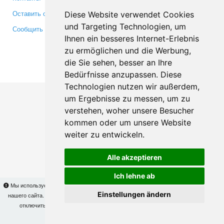
Оставить отзыв
Twitter
Diese Website verwendet Cookies
und Targeting Technologien, um
Сообщить об ошибке
YouTube
Ihnen ein besseres Internet-Erlebnis
Google+
zu ermöglichen und die Werbung,
die Sie sehen, besser an Ihre
Makis
© Copyright 2026
Bedürfnisse anzupassen. Diese
Technologien nutzen wir außerdem,
um Ergebnisse zu messen, um zu
verstehen, woher unsere Besucher
kommen oder um unsere Website
weiter zu entwickeln.
Alle akzeptieren
Ich lehne ab
Мы используем cookies для того, чтобы Вы могли использовать весь функционал
Einstellungen ändern
нашего сайта. На
этой странице
Вы сможете узнать подробности и, при желании,
отключить использование cookies. Продолжая пользоваться сайтом, Вы
подтверждаете свое согласие.
OK