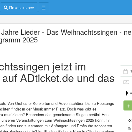
Показать все
e Jahre Lieder - Das Weihnachtssingen - n
gramm 2025
chtssingen jetzt im
1
 auf ADticket.de und das
sch. Von Orchester-Konzerten und Adventschören bis zu Popsongs
hten findet in der Musik immer Platz. Doch was gibt es
 zu musizieren? Besonders das gemeinsame Singen berührt Herz
ei unseren Veranstaltungen zum Weihnachtssingen 2025 könnt ihr
en finden und zusammen mit Anfängern und Profis die schönsten
П
l der Radiosender hr3 im Stadion Bieberer Berg in Offenbach einen