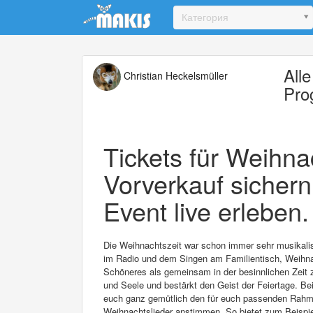
Update cookies preferences
Категория
All
Christian Heckelsmüller
Pro
Tickets für Weihna
Vorverkauf sichern
Event live erleben.
Die Weihnachtszeit war schon immer sehr musikali
im Radio und dem Singen am Familientisch, Weihnac
Schöneres als gemeinsam in der besinnlichen Zeit
und Seele und bestärkt den Geist der Feiertage. B
euch ganz gemütlich den für euch passenden Rahm
Weihnachtslieder anstimmen. So bietet zum Beispie