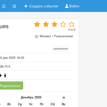
Создать событие
Войти
eues
3
из
5
Мюзикл / Развлечения
закончено
6 дек 2025 18:00
28,70 €
Подписаться
«
»
Декабрь 2025
н
Вт
Ср
Чт
Пт
Сб
Вс