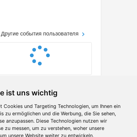
Другие события пользователя
e ist uns wichtig
 Cookies und Targeting Technologien, um Ihnen ein
nis zu ermöglichen und die Werbung, die Sie sehen,
Facebook
sse anzupassen. Diese Technologien nutzen wir
Twitter
e zu messen, um zu verstehen, woher unsere
YouTube
m unsere Website weiter zu entwickeln.