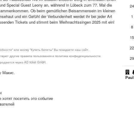
nd Special Guest Leony an, während in Lübeck zum 77. Mal die
2
zusammenkommen. Ob beim gemütlichen Beisammensein im kleinen
haut und ein Gefühl der Verbundenheit werdet ihr bei jeder Art
1
assenden Tickets und stimmt beim Weihnachtssingen 2025 mit ein!
8
1
2
обности" или кнопку "Купить билеты" Вы покидаете наш сайт.
ствуют другие правила пользования и политика конфиденциальности.
2
родаются через AD ticket GmbH.
у Макис.
Paul
и
е хотят посетить это событие
ователей