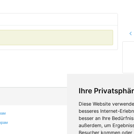
Ihre Privatsphär
Diese Website verwendet
besseres Internet-Erleb
рам
Контакты
besser an Ihre Bedürfni
орам
Оставить отзыв
außerdem, um Ergebniss
Сообщить об ошибке
Besucher kommen oder u