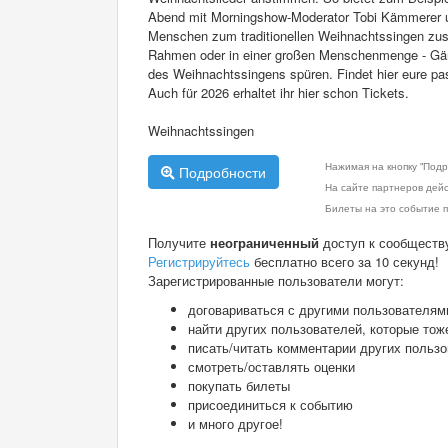
Abend mit Morningshow-Moderator Tobi Kämmerer u
Menschen zum traditionellen Weihnachtssingen 
Rahmen oder in einer großen Menschenmenge - Gänse
des Weihnachtssingens spüren. Findet hier eure p
Auch für 2026 erhaltet ihr hier schon Tickets.
Weihnachtssingen
Нажимая на кнопку "Подр
Подробности
На сайте партнеров дей
Билеты на это событие п
Получите
неограниченный
доступ к сообществ
Регистрируйтесь
бесплатно всего за 10 секунд!
Зарегистрированные пользователи могут:
договариваться с другими пользователям
найти других пользователей, которые тож
писать/читать комментарии других польз
смотреть/оставлять оценки
покупать билеты
присоединиться к событию
и много другое!