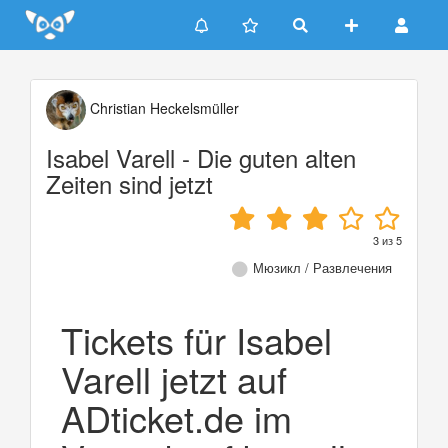
Update cookies preferences
Christian Heckelsmüller
Isabel Varell - Die guten alten
Zeiten sind jetzt
3
из
5
Мюзикл / Развлечения
Tickets für Isabel
Varell jetzt auf
ADticket.de im