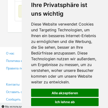
Ihre Privatsphäre ist
Нет данных
uns wichtig
Diese Website verwendet Cookies
und Targeting Technologien, um
Ihnen ein besseres Internet-Erlebnis
zu ermöglichen und die Werbung,
die Sie sehen, besser an Ihre
Bedürfnisse anzupassen. Diese
О нас
Партнерам
Technologien nutzen wir außerdem,
Политика конфиденциальности
Инвесторам
um Ergebnisse zu messen, um zu
Правила пользования
Пресса
verstehen, woher unsere Besucher
Медиа
kommen oder um unsere Website
weiter zu entwickeln.
Контакты
Facebook
Оставить отзыв
Twitter
Alle akzeptieren
Сообщить об ошибке
YouTube
Ich lehne ab
Мы используем cookies для того, чтобы Вы могли использовать весь функционал
Google+