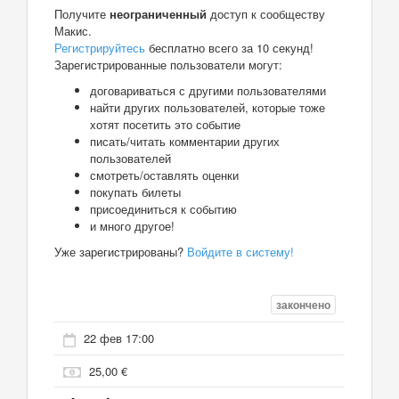
Получите
неограниченный
доступ к сообществу
Макис.
Регистрируйтесь
бесплатно всего за 10 секунд!
Зарегистрированные пользователи могут:
договариваться с другими пользователями
найти других пользователей, которые тоже
хотят посетить это событие
писать/читать комментарии других
пользователей
смотреть/оставлять оценки
покупать билеты
присоединиться к событию
и много другое!
Уже зарегистрированы?
Войдите в систему!
закончено
22 фев 17:00
25,00 €