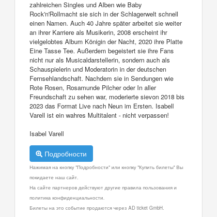
zahlreichen Singles und Alben wie Baby
Rock'n'Rollmacht sie sich in der Schlagerwelt schnell
einen Namen. Auch 40 Jahre später arbeitet sie weiter
an ihrer Karriere als Musikerin, 2008 erscheint ihr
vielgelobtes Album Königin der Nacht, 2020 ihre Platte
Eine Tasse Tee. Außerdem begeistert sie ihre Fans
nicht nur als Musicaldarstellerin, sondern auch als
Schauspielerin und Moderatorin in der deutschen
Fernsehlandschaft. Nachdem sie in Sendungen wie
Rote Rosen, Rosamunde Pilcher oder In aller
Freundschaft zu sehen war, moderierte sievon 2018 bis
2023 das Format Live nach Neun im Ersten. Isabell
Varell ist ein wahres Multitalent - nicht verpassen!
Isabel Varell
Подробности
Нажимая на кнопку "Подробности" или кнопку "Купить билеты" Вы
покидаете наш сайт.
На сайте партнеров действуют другие правила пользования и
политика конфиденциальности.
Билеты на это событие продаются через AD ticket GmbH.