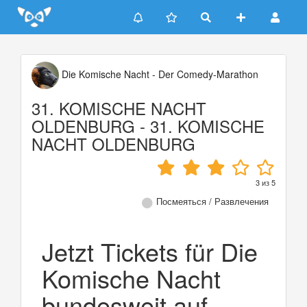
Update cookies preferences
Die Komische Nacht - Der Comedy-Marathon
31. KOMISCHE NACHT
OLDENBURG - 31. KOMISCHE
NACHT OLDENBURG
3
из
5
Посмеяться / Развлечения
Jetzt Tickets für Die
Komische Nacht
bundesweit auf