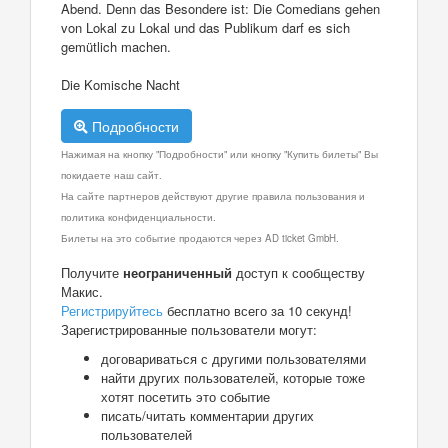
Abend. Denn das Besondere ist: Die Comedians gehen
von Lokal zu Lokal und das Publikum darf es sich
gemütlich machen.
Die Komische Nacht
Подробности
Нажимая на кнопку "Подробности" или кнопку "Купить билеты" Вы
покидаете наш сайт.
На сайте партнеров действуют другие правила пользования и
политика конфиденциальности.
Билеты на это событие продаются через AD ticket GmbH.
Получите
неограниченный
доступ к сообществу
Макис.
Регистрируйтесь
бесплатно всего за 10 секунд!
Зарегистрированные пользователи могут:
договариваться с другими пользователями
найти других пользователей, которые тоже
хотят посетить это событие
писать/читать комментарии других
пользователей