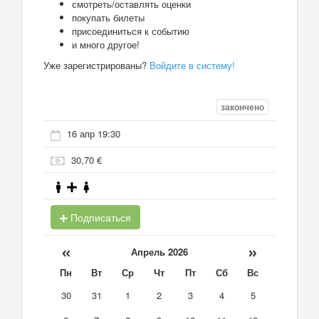
смотреть/оставлять оценки
покупать билеты
присоединиться к событию
и много другое!
Уже зарегистрированы?
Войдите в систему!
закончено
16 апр 19:30
30,70 €
Подписаться
«
»
Апрель 2026
Пн
Вт
Ср
Чт
Пт
Сб
Вс
30
31
1
2
3
4
5