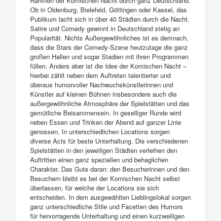
Rahmen der Komischen Nacht durch ganz Deutschland.
Ob in Oldenburg, Bielefeld, Göttingen oder Kassel, das
Publikum lacht sich in über 40 Städten durch die Nacht.
Satire und Comedy gewinnt in Deutschland stetig an
Popularität. Nichts Außergewöhnliches ist es demnach,
dass die Stars der Comedy-Szene heutzutage die ganz
großen Hallen und sogar Stadien mit ihren Programmen
füllen. Anders aber ist die Idee der Komischen Nacht –
hierbei zählt neben dem Auftreten talentierter und
überaus humorvoller Nachwuchskünstlerinnen und
Künstler auf kleinen Bühnen insbesondere auch die
außergewöhnliche Atmosphäre der Spielstätten und das
gemütliche Beisammensein. In geselliger Runde wird
neben Essen und Trinken der Abend auf ganzer Linie
genossen. In unterschiedlichen Locations sorgen
diverse Acts für beste Unterhaltung. Die verschiedenen
Spielstätten in den jeweiligen Städten verleihen den
Auftritten einen ganz speziellen und behaglichen
Charakter. Das Gute daran: den Besucherinnen und den
Besuchern bleibt es bei der Komischen Nacht selbst
überlassen, für welche der Locations sie sich
entscheiden. In dem ausgewählten Lieblingslokal sorgen
ganz unterschiedliche Stile und Facetten des Humors
für hervorragende Unterhaltung und einen kurzweiligen