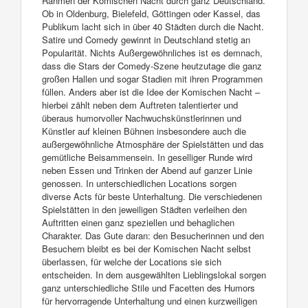
Rahmen der Komischen Nacht durch ganz Deutschland.
Ob in Oldenburg, Bielefeld, Göttingen oder Kassel, das
Publikum lacht sich in über 40 Städten durch die Nacht.
Satire und Comedy gewinnt in Deutschland stetig an
Popularität. Nichts Außergewöhnliches ist es demnach,
dass die Stars der Comedy-Szene heutzutage die ganz
großen Hallen und sogar Stadien mit ihren Programmen
füllen. Anders aber ist die Idee der Komischen Nacht –
hierbei zählt neben dem Auftreten talentierter und
überaus humorvoller Nachwuchskünstlerinnen und
Künstler auf kleinen Bühnen insbesondere auch die
außergewöhnliche Atmosphäre der Spielstätten und das
gemütliche Beisammensein. In geselliger Runde wird
neben Essen und Trinken der Abend auf ganzer Linie
genossen. In unterschiedlichen Locations sorgen
diverse Acts für beste Unterhaltung. Die verschiedenen
Spielstätten in den jeweiligen Städten verleihen den
Auftritten einen ganz speziellen und behaglichen
Charakter. Das Gute daran: den Besucherinnen und den
Besuchern bleibt es bei der Komischen Nacht selbst
überlassen, für welche der Locations sie sich
entscheiden. In dem ausgewählten Lieblingslokal sorgen
ganz unterschiedliche Stile und Facetten des Humors
für hervorragende Unterhaltung und einen kurzweiligen