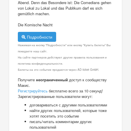
Abend. Denn das Besondere ist: Die Comedians gehen
von Lokal zu Lokal und das Publikum darf es sich
gemütlich machen.
Die Komische Nacht
Подробности
Нажимая на кнопку "Подробности" или кнопку "Купить билеты" Вы
покидаете наш сайт.
На сайте партнеров действуют другие правила пользования и
политика конфиденциальности.
Билеты на это событие продаются через AD ticket GmbH.
Получите
неограниченный
доступ к сообществу
Макис.
Регистрируйтесь
бесплатно всего за 10 секунд!
Зарегистрированные пользователи могут:
договариваться с другими пользователями
найти других пользователей, которые тоже
хотят посетить это событие
писать/читать комментарии других
пользователей