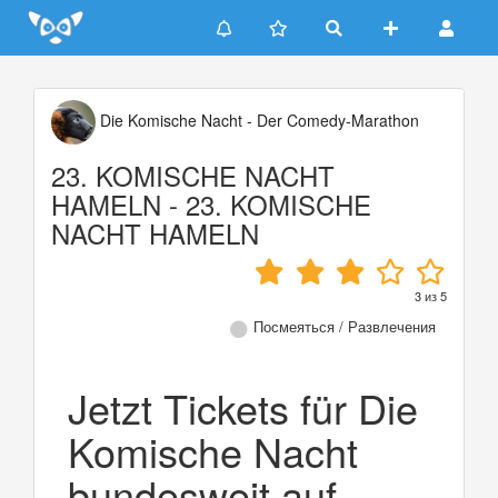
Update cookies preferences
Die Komische Nacht - Der Comedy-Marathon
23. KOMISCHE NACHT
HAMELN - 23. KOMISCHE
NACHT HAMELN
3
из
5
Посмеяться / Развлечения
Jetzt Tickets für Die
Komische Nacht
bundesweit auf