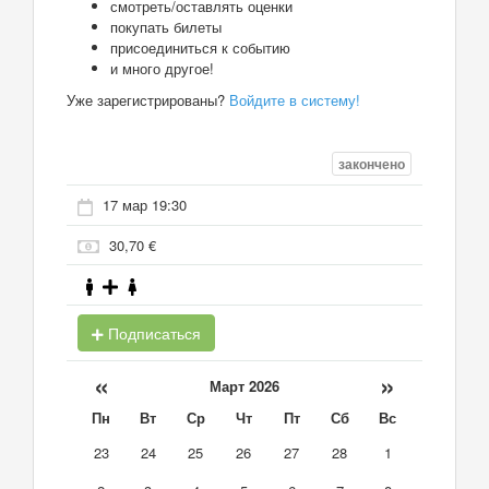
смотреть/оставлять оценки
покупать билеты
присоединиться к событию
и много другое!
Уже зарегистрированы?
Войдите в систему!
закончено
17 мар 19:30
30,70 €
Подписаться
«
»
Март 2026
Пн
Вт
Ср
Чт
Пт
Сб
Вс
23
24
25
26
27
28
1