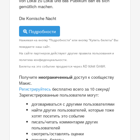
von Lokal zu Lokal und das Publikum darf es sich
gemütlich machen.
Die Komische Nacht
Подробности
Нажимая на кнопку "Подробности" или кнопку "Купить билеты" Вы
покидаете наш сайт.
На сайте партнеров действуют другие правила пользования и
политика конфиденциальности.
Билеты на это событие продаются через AD ticket GmbH.
Получите
неограниченный
доступ к сообществу
Макис.
Регистрируйтесь
бесплатно всего за 10 секунд!
Зарегистрированные пользователи могут:
договариваться с другими пользователями
найти других пользователей, которые тоже
хотят посетить это событие
писать/читать комментарии других
пользователей
смотреть/оставлять оценки
покупать билеты