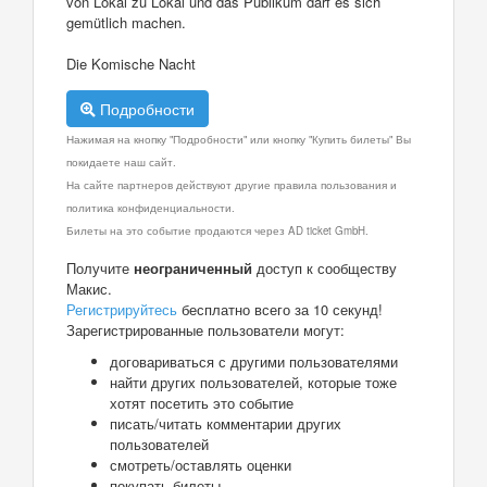
von Lokal zu Lokal und das Publikum darf es sich
gemütlich machen.
Die Komische Nacht
Подробности
Нажимая на кнопку "Подробности" или кнопку "Купить билеты" Вы
покидаете наш сайт.
На сайте партнеров действуют другие правила пользования и
политика конфиденциальности.
Билеты на это событие продаются через AD ticket GmbH.
Получите
неограниченный
доступ к сообществу
Макис.
Регистрируйтесь
бесплатно всего за 10 секунд!
Зарегистрированные пользователи могут:
договариваться с другими пользователями
найти других пользователей, которые тоже
хотят посетить это событие
писать/читать комментарии других
пользователей
смотреть/оставлять оценки
покупать билеты