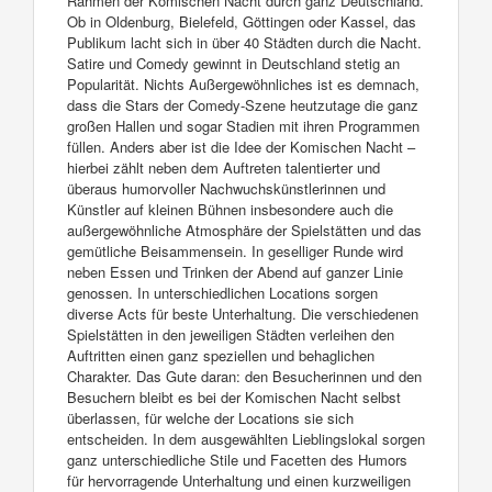
Rahmen der Komischen Nacht durch ganz Deutschland.
Ob in Oldenburg, Bielefeld, Göttingen oder Kassel, das
Publikum lacht sich in über 40 Städten durch die Nacht.
Satire und Comedy gewinnt in Deutschland stetig an
Popularität. Nichts Außergewöhnliches ist es demnach,
dass die Stars der Comedy-Szene heutzutage die ganz
großen Hallen und sogar Stadien mit ihren Programmen
füllen. Anders aber ist die Idee der Komischen Nacht –
hierbei zählt neben dem Auftreten talentierter und
überaus humorvoller Nachwuchskünstlerinnen und
Künstler auf kleinen Bühnen insbesondere auch die
außergewöhnliche Atmosphäre der Spielstätten und das
gemütliche Beisammensein. In geselliger Runde wird
neben Essen und Trinken der Abend auf ganzer Linie
genossen. In unterschiedlichen Locations sorgen
diverse Acts für beste Unterhaltung. Die verschiedenen
Spielstätten in den jeweiligen Städten verleihen den
Auftritten einen ganz speziellen und behaglichen
Charakter. Das Gute daran: den Besucherinnen und den
Besuchern bleibt es bei der Komischen Nacht selbst
überlassen, für welche der Locations sie sich
entscheiden. In dem ausgewählten Lieblingslokal sorgen
ganz unterschiedliche Stile und Facetten des Humors
für hervorragende Unterhaltung und einen kurzweiligen