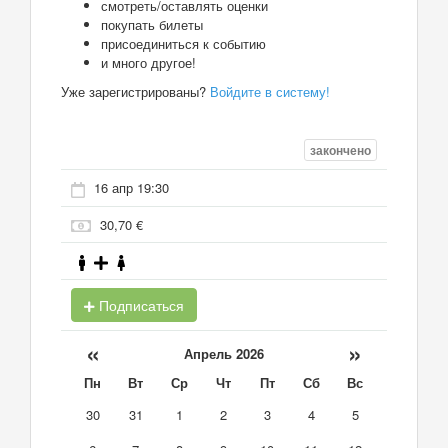
смотреть/оставлять оценки
покупать билеты
присоединиться к событию
и много другое!
Уже зарегистрированы?
Войдите в систему!
закончено
16 апр 19:30
30,70 €
Подписаться
«
»
Апрель 2026
Пн
Вт
Ср
Чт
Пт
Сб
Вс
30
31
1
2
3
4
5