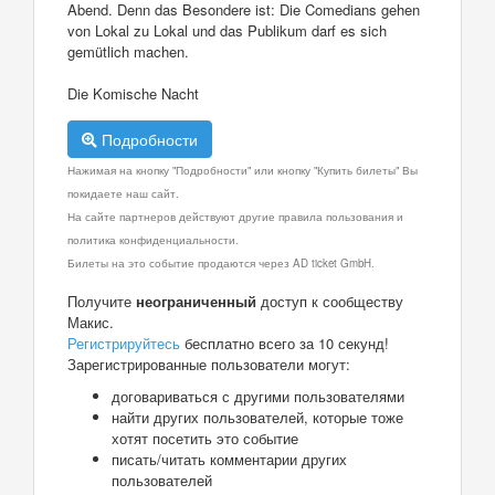
Abend. Denn das Besondere ist: Die Comedians gehen
von Lokal zu Lokal und das Publikum darf es sich
gemütlich machen.
Die Komische Nacht
Подробности
Нажимая на кнопку "Подробности" или кнопку "Купить билеты" Вы
покидаете наш сайт.
На сайте партнеров действуют другие правила пользования и
политика конфиденциальности.
Билеты на это событие продаются через AD ticket GmbH.
Получите
неограниченный
доступ к сообществу
Макис.
Регистрируйтесь
бесплатно всего за 10 секунд!
Зарегистрированные пользователи могут:
договариваться с другими пользователями
найти других пользователей, которые тоже
хотят посетить это событие
писать/читать комментарии других
пользователей