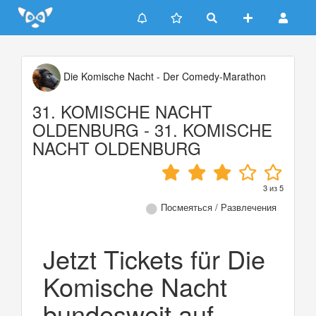
Update cookies preferences
Die Komische Nacht - Der Comedy-Marathon
31. KOMISCHE NACHT
OLDENBURG - 31. KOMISCHE
NACHT OLDENBURG
3
из
5
Посмеяться / Развлечения
Jetzt Tickets für Die
Komische Nacht
bundesweit auf