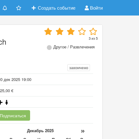
Создать событие
Войти
3
из
5
ch
Другое / Развлечения
закончено
0 дек 2025 19:00
25,00 €
Подписаться
«
»
Декабрь 2025