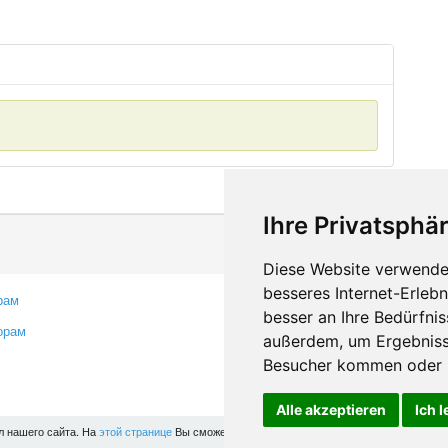
Ihre Privatsphär
Diese Website verwendet
besseres Internet-Erleb
рам
Контакты
besser an Ihre Bedürfni
орам
Оставить отзыв
außerdem, um Ergebniss
Сообщить об ошибке
Besucher kommen oder u
Alle akzeptieren
Ich 
л нашего сайта. На
этой странице
Вы сможете узнать подробности и, при желании, отк