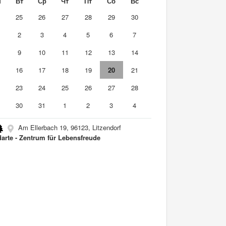
н
Вт
Ср
Чт
Пт
Сб
Вс
4
25
26
27
28
29
30
2
3
4
5
6
7
9
10
11
12
13
14
5
16
17
18
19
20
21
2
23
24
25
26
27
28
9
30
31
1
2
3
4
Am Ellerbach 19, 96123, Litzendorf
darte - Zentrum für Lebensfreude