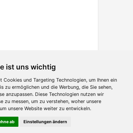
e ist uns wichtig
 Cookies und Targeting Technologien, um Ihnen ein
nis zu ermöglichen und die Werbung, die Sie sehen,
Facebook
sse anzupassen. Diese Technologien nutzen wir
Twitter
e zu messen, um zu verstehen, woher unsere
YouTube
m unsere Website weiter zu entwickeln.
Google+
lehne ab
Einstellungen ändern
лючить использование cookies. Продолжая пользоваться сайтом, Вы подтверждаете