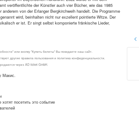
t veröffentlichte der Künstler auch vier Bücher, wie das 1985
r anderem von der Erlanger Bergkirchweih handelt. Die Programme
nannt wird, beinhalten nicht nur exzellent pointierte Witze. Der
kalisch er ist. Er singt selbst komponierte fränkische Lieder,
обности" или кнопку "Купить билеты" Вы покидаете наш сайт.
ствуют другие правила пользования и политика конфиденциальности.
родаются через AD ticket GmbH.
у Макис.
и
е хотят посетить это событие
ователей