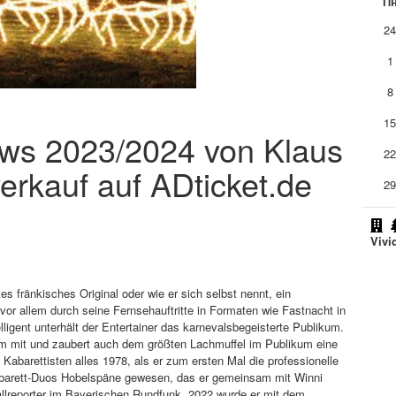
П
2
1
8
1
hows 2023/2024 von Klaus
2
erkauf auf ADticket.de
2
Vivi
es fränkisches Original oder wie er sich selbst nennt, ein
 vor allem durch seine Fernsehauftritte in Formaten wie Fastnacht in
igent unterhält der Entertainer das karnevalsbegeisterte Publikum.
kum mit und zaubert auch dem größten Lachmuffel im Publikum eine
Kabarettisten alles 1978, als er zum ersten Mal die professionelle
Kabarett-Duos Hobelspäne gewesen, das er gemeinsam mit Winni
allreporter im Bayerischen Rundfunk. 2022 wurde er mit dem