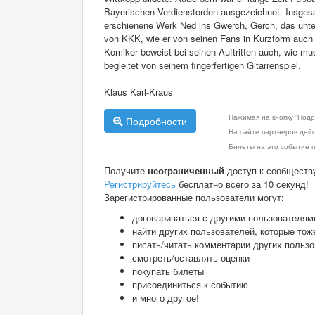
Bayerischen Verdienstorden ausgezeichnet. Insgesam
erschienene Werk Ned ins Gwerch, Gerch, das unte
von KKK, wie er von seinen Fans in Kurzform auch ge
Komiker beweist bei seinen Auftritten auch, wie musi
begleitet von seinem fingerfertigen Gitarrenspiel.
Klaus Karl-Kraus
Нажимая на кнопку "Подр
Подробности
На сайте партнеров дей
Билеты на это событие п
Получите
неограниченный
доступ к сообществ
Регистрируйтесь
бесплатно всего за 10 секунд!
Зарегистрированные пользователи могут:
договариваться с другими пользователям
найти других пользователей, которые тож
писать/читать комментарии других польз
смотреть/оставлять оценки
покупать билеты
присоединиться к событию
и много другое!