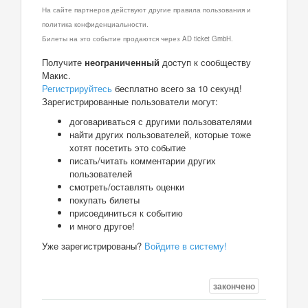
На сайте партнеров действуют другие правила пользования и
политика конфиденциальности.
Билеты на это событие продаются через AD ticket GmbH.
Получите
неограниченный
доступ к сообществу
Макис.
Регистрируйтесь
бесплатно всего за 10 секунд!
Зарегистрированные пользователи могут:
договариваться с другими пользователями
найти других пользователей, которые тоже
хотят посетить это событие
писать/читать комментарии других
пользователей
смотреть/оставлять оценки
покупать билеты
присоединиться к событию
и много другое!
Уже зарегистрированы?
Войдите в систему!
закончено