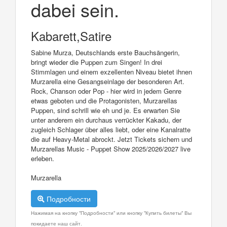
dabei sein.
Kabarett,Satire
Sabine Murza, Deutschlands erste Bauchsängerin,
bringt wieder die Puppen zum Singen! In drei
Stimmlagen und einem exzellenten Niveau bietet ihnen
Murzarella eine Gesangseinlage der besonderen Art.
Rock, Chanson oder Pop - hier wird in jedem Genre
etwas geboten und die Protagonisten, Murzarellas
Puppen, sind schrill wie eh und je. Es erwarten Sie
unter anderem ein durchaus verrückter Kakadu, der
zugleich Schlager über alles liebt, oder eine Kanalratte
die auf Heavy-Metal abrockt. Jetzt Tickets sichern und
Murzarellas Music - Puppet Show 2025/2026/2027 live
erleben.
Murzarella
Подробности
Нажимая на кнопку "Подробности" или кнопку "Купить билеты" Вы
покидаете наш сайт.