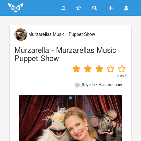
Update cookies preferences
Murzarellas Music - Puppet Show
Murzarella - Murzarellas Music
Puppet Show
3
из
5
Другое / Развлечения