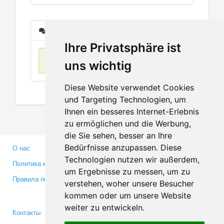
Сообщения
Ihre Privatsphäre ist
Нет данных
uns wichtig
Diese Website verwendet Cookies
und Targeting Technologien, um
Ihnen ein besseres Internet-Erlebnis
zu ermöglichen und die Werbung,
die Sie sehen, besser an Ihre
Bedürfnisse anzupassen. Diese
О нас
Партнерам
Technologien nutzen wir außerdem,
Политика конфиденциальности
Инвесторам
um Ergebnisse zu messen, um zu
Правила пользования
Пресса
verstehen, woher unsere Besucher
Медиа
kommen oder um unsere Website
weiter zu entwickeln.
Контакты
Facebook