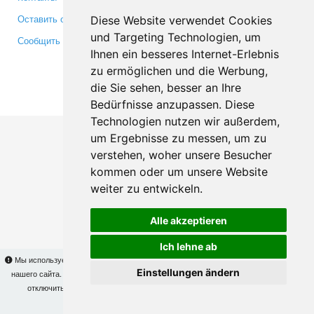
Оставить отзыв
Twitter
Diese Website verwendet Cookies
und Targeting Technologien, um
Сообщить об ошибке
YouTube
Ihnen ein besseres Internet-Erlebnis
Google+
zu ermöglichen und die Werbung,
die Sie sehen, besser an Ihre
Makis
© Copyright 2026
Bedürfnisse anzupassen. Diese
Technologien nutzen wir außerdem,
um Ergebnisse zu messen, um zu
verstehen, woher unsere Besucher
kommen oder um unsere Website
weiter zu entwickeln.
Alle akzeptieren
Ich lehne ab
Мы используем cookies для того, чтобы Вы могли использовать весь функционал
Einstellungen ändern
нашего сайта. На
этой странице
Вы сможете узнать подробности и, при желании,
отключить использование cookies. Продолжая пользоваться сайтом, Вы
подтверждаете свое согласие.
OK