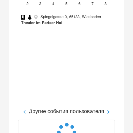
2
3
4
5
6
7
8
Spiegelgasse 9, 65183, Wiesbaden
Theater im Pariser Hof
Другие события пользователя