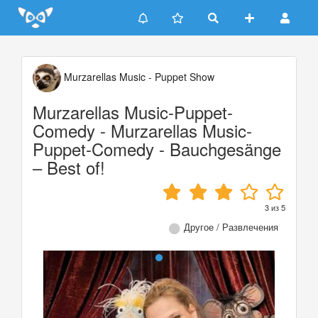
Update cookies preferences
Murzarellas Music - Puppet Show
Murzarellas Music-Puppet-
Comedy - Murzarellas Music-
Puppet-Comedy - Bauchgesänge
– Best of!
3
из
5
Другое / Развлечения