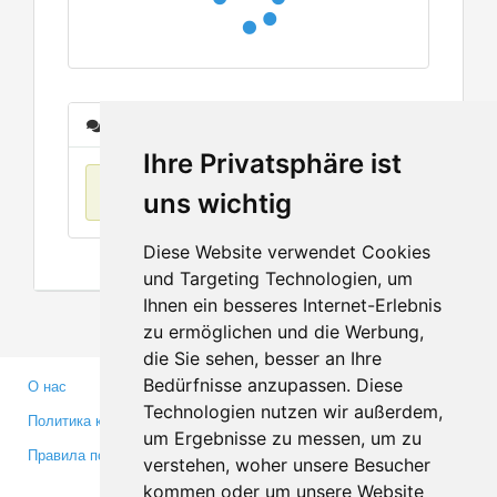
Сообщения
Ihre Privatsphäre ist
Нет данных
uns wichtig
Diese Website verwendet Cookies
und Targeting Technologien, um
Ihnen ein besseres Internet-Erlebnis
zu ermöglichen und die Werbung,
die Sie sehen, besser an Ihre
Bedürfnisse anzupassen. Diese
О нас
Партнерам
Technologien nutzen wir außerdem,
Политика конфиденциальности
Инвесторам
um Ergebnisse zu messen, um zu
Правила пользования
Пресса
verstehen, woher unsere Besucher
Медиа
kommen oder um unsere Website