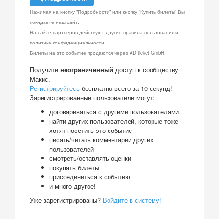
Нажимая на кнопку "Подробности" или кнопку "Купить билеты" Вы
покидаете наш сайт.
На сайте партнеров действуют другие правила пользования и
политика конфиденциальности.
Билеты на это событие продаются через AD ticket GmbH.
Получите
неограниченный
доступ к сообществу
Макис.
Регистрируйтесь
бесплатно всего за 10 секунд!
Зарегистрированные пользователи могут:
договариваться с другими пользователями
найти других пользователей, которые тоже
хотят посетить это событие
писать/читать комментарии других
пользователей
смотреть/оставлять оценки
покупать билеты
присоединиться к событию
и много другое!
Уже зарегистрированы?
Войдите в систему!