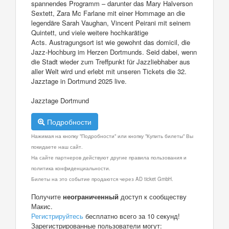
spannendes Programm – darunter das Mary Halverson
Sextett, Zara Mc Farlane mit einer Hommage an die
legendäre Sarah Vaughan, Vincent Peirani mit seinem
Quintett, und viele weitere hochkarätige
Acts. Austragungsort ist wie gewohnt das domicil, die
Jazz-Hochburg im Herzen Dortmunds. Seid dabei, wenn
die Stadt wieder zum Treffpunkt für Jazzliebhaber aus
aller Welt wird und erlebt mit unseren Tickets die 32.
Jazztage in Dortmund 2025 live.
Jazztage Dortmund
Подробности
Нажимая на кнопку "Подробности" или кнопку "Купить билеты" Вы
покидаете наш сайт.
На сайте партнеров действуют другие правила пользования и
политика конфиденциальности.
Билеты на это событие продаются через AD ticket GmbH.
Получите
неограниченный
доступ к сообществу
Макис.
Регистрируйтесь
бесплатно всего за 10 секунд!
Зарегистрированные пользователи могут: