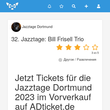
Update cookies preferences
Jazztage Dortmund
32. Jazztage: Bill Frisell Trio
3
из
5
Другое / Развлечения
Jetzt Tickets für die
Jazztage Dortmund
2023 im Vorverkauf
auf ADticket.de